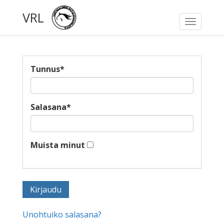
VRL
Toggle
navigati
Tunnus
*
Salasana
*
Muista minut
Unohtuiko salasana?