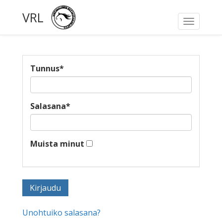
VRL
Toggle
navigati
Tunnus
*
Salasana
*
Muista minut
Unohtuiko salasana?