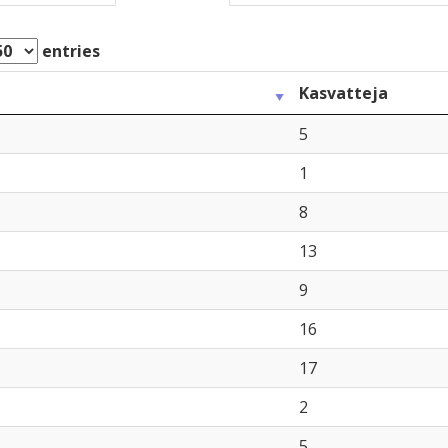
entries
Kasvatteja
5
1
8
13
9
16
17
2
5