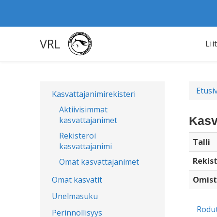
VRL
Lii
Etusi
Kasvattajanimirekisteri
Aktiivisimmat
Kasv
kasvattajanimet
Rekisteröi
Talli
kasvattajanimi
Rekist
Omat kasvattajanimet
Omat kasvatit
Omist
Unelmasuku
Rodu
Perinnöllisyys