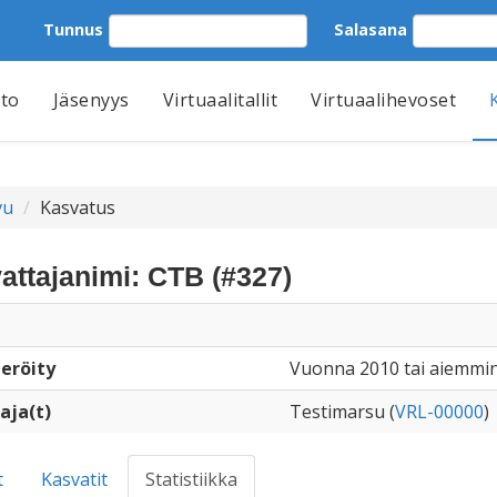
Tunnus
Salasana
tto
Jäsenyys
Virtuaalitallit
Virtuaalihevoset
vu
Kasvatus
attajanimi: CTB (#327)
eröity
Vuonna 2010 tai aiemmin
aja(t)
Testimarsu (
VRL-00000
)
t
Kasvatit
Statistiikka