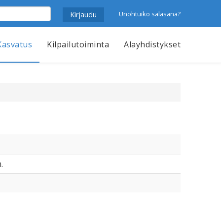
Unohtuiko salasana?
Kasvatus
Kilpailutoiminta
Alayhdistykset
.