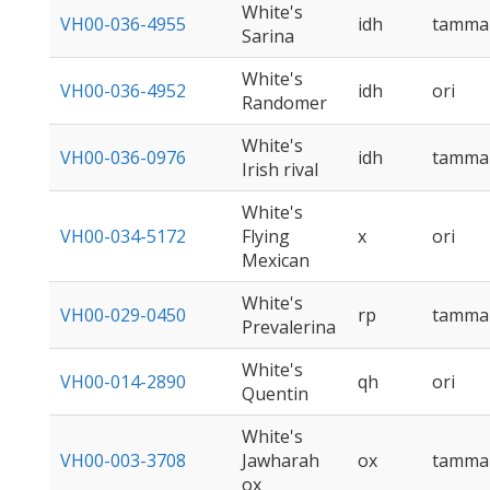
White's
VH00-036-4955
idh
tamma
Sarina
White's
VH00-036-4952
idh
ori
Randomer
White's
VH00-036-0976
idh
tamma
Irish rival
White's
VH00-034-5172
Flying
x
ori
Mexican
White's
VH00-029-0450
rp
tamma
Prevalerina
White's
VH00-014-2890
qh
ori
Quentin
White's
VH00-003-3708
Jawharah
ox
tamma
ox