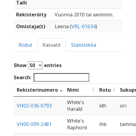
Talli
Rekisteröity
Vuonna 2010 tai aiemmin.
Omistaja(t)
Leena (
VRL-01634
)
Rodut
Kasvatit
Statistiikka
Show
entries
Search:
Rekisterinumero
Nimi
Rotu
Sukupu
White's
VH02-036-0793
idh
ori
Harald
White's
VH00-099-2481
ihb
tamma
Raphord