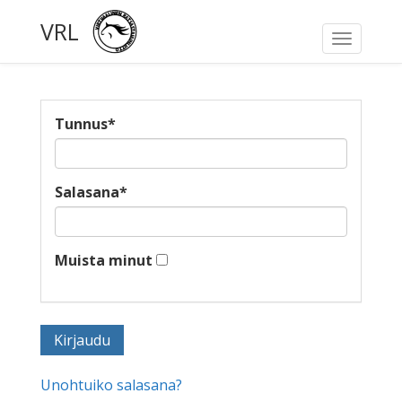
VRL
Toggle
navigati
Tunnus
*
Salasana
*
Muista minut
Unohtuiko salasana?