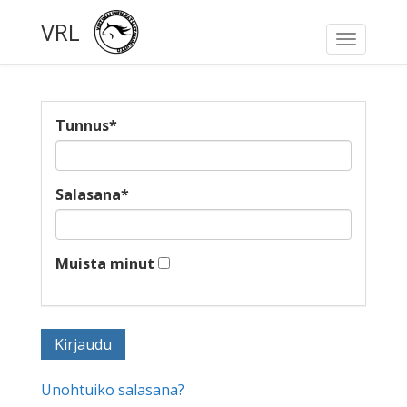
VRL
Toggle
navigati
Tunnus
*
Salasana
*
Muista minut
Unohtuiko salasana?