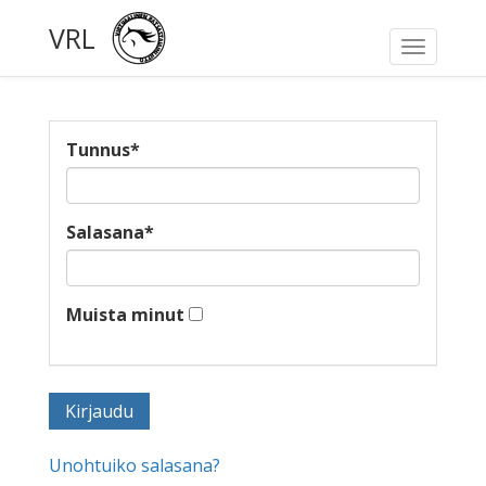
VRL
Toggle
navigati
Tunnus
*
Salasana
*
Muista minut
Unohtuiko salasana?