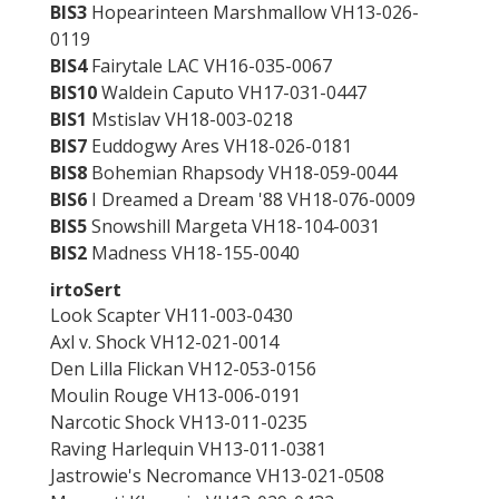
BIS3
Hopearinteen Marshmallow VH13-026-
0119
BIS4
Fairytale LAC VH16-035-0067
BIS10
Waldein Caputo VH17-031-0447
BIS1
Mstislav VH18-003-0218
BIS7
Euddogwy Ares VH18-026-0181
BIS8
Bohemian Rhapsody VH18-059-0044
BIS6
I Dreamed a Dream '88 VH18-076-0009
BIS5
Snowshill Margeta VH18-104-0031
BIS2
Madness VH18-155-0040
irtoSert
Look Scapter VH11-003-0430
Axl v. Shock VH12-021-0014
Den Lilla Flickan VH12-053-0156
Moulin Rouge VH13-006-0191
Narcotic Shock VH13-011-0235
Raving Harlequin VH13-011-0381
Jastrowie's Necromance VH13-021-0508