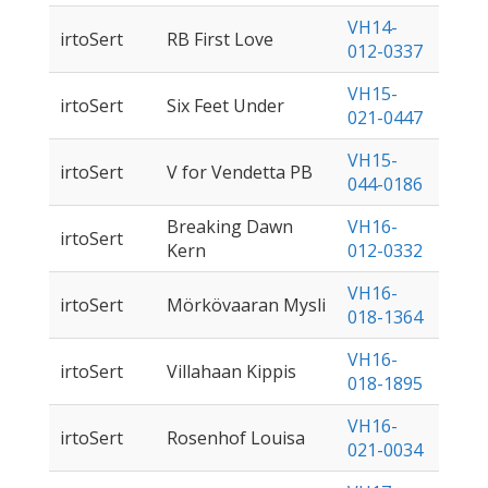
VH14-
irtoSert
RB First Love
012-0337
VH15-
irtoSert
Six Feet Under
021-0447
VH15-
irtoSert
V for Vendetta PB
044-0186
Breaking Dawn
VH16-
irtoSert
Kern
012-0332
VH16-
irtoSert
Mörkövaaran Mysli
018-1364
VH16-
irtoSert
Villahaan Kippis
018-1895
VH16-
irtoSert
Rosenhof Louisa
021-0034