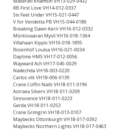
Maserati Khamsin VH13-029-0432
RB First Love VH14-012-0337
Six Feet Under VH15-021-0447
V for Vendetta PB VH15-044-0186
Breaking Dawn Kern VH16-012-0332
Mörkövaaran Mysli VH16-018-1364
Villahaan Kippis VH16-018-1895
Rosenhof Louisa VH16-021-0034
Daytime HMS VH17-012-0056
Wayward Ach VH17-045-0029
Nadezhda VH18-003-0220
Carlos vtk VH18-006-0139
Crane Coffin Nails VH18-011-0196
Astraea Silvers VH18-011-0209
Sinnocence VH18-011-0223
Gerda VH18-011-0253
Crane Grimgrin VH18-013-0107
Maybecks Ottonburgh VH18-017-0392
Maybecks Northern Lights VH18-017-0463