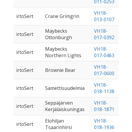
011-0253
VH18-
irtoSert
Crane Grimgrin
013-0107
Maybecks
VH18-
irtoSert
Ottonburgh
017-0392
Maybecks
VH18-
irtoSert
Northern Lights
017-0463
VH18-
irtoSert
Brownie Bear
017-0600
VH18-
irtoSert
Samettisuudelmia
018-1138
Seppäjärven
VH18-
irtoSert
Kerjäläiskuningas
018-1871
Elohiljan
VH18-
irtoSert
Tsaarinhirsi
018-1936