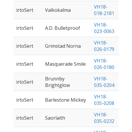
VH18-
irtoSert
Valkokalma
018-2181
VH18-
irtoSert
A.D. Bulletproof
023-0063
VH18-
irtoSert
Grimstad Norna
026-0179
VH18-
irtoSert
Masquerade Smile
026-0180
Brunnby
VH18-
irtoSert
Brightglow
035-0204
VH18-
irtoSert
Barlestone Mickey
035-0208
VH18-
irtoSert
Saorlaith
035-0232