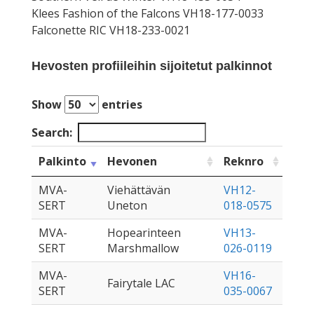
Klees Fashion of the Falcons VH18-177-0033
Falconette RIC VH18-233-0021
Hevosten profiileihin sijoitetut palkinnot
Show
entries
Search:
Palkinto
Hevonen
Reknro
MVA-
Viehättävän
VH12-
SERT
Uneton
018-0575
MVA-
Hopearinteen
VH13-
SERT
Marshmallow
026-0119
MVA-
VH16-
Fairytale LAC
SERT
035-0067