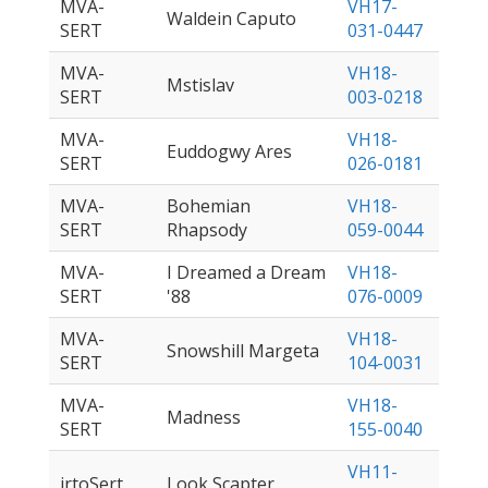
MVA-
VH17-
Waldein Caputo
SERT
031-0447
MVA-
VH18-
Mstislav
SERT
003-0218
MVA-
VH18-
Euddogwy Ares
SERT
026-0181
MVA-
Bohemian
VH18-
SERT
Rhapsody
059-0044
MVA-
I Dreamed a Dream
VH18-
SERT
'88
076-0009
MVA-
VH18-
Snowshill Margeta
SERT
104-0031
MVA-
VH18-
Madness
SERT
155-0040
VH11-
irtoSert
Look Scapter