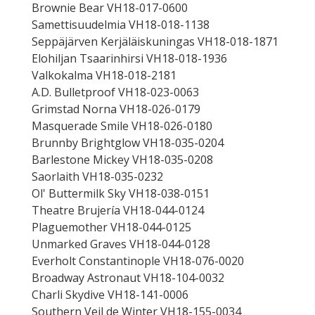
Brownie Bear VH18-017-0600
Samettisuudelmia VH18-018-1138
Seppäjärven Kerjäläiskuningas VH18-018-1871
Elohiljan Tsaarinhirsi VH18-018-1936
Valkokalma VH18-018-2181
A.D. Bulletproof VH18-023-0063
Grimstad Norna VH18-026-0179
Masquerade Smile VH18-026-0180
Brunnby Brightglow VH18-035-0204
Barlestone Mickey VH18-035-0208
Saorlaith VH18-035-0232
Ol' Buttermilk Sky VH18-038-0151
Theatre Brujería VH18-044-0124
Plaguemother VH18-044-0125
Unmarked Graves VH18-044-0128
Everholt Constantinople VH18-076-0020
Broadway Astronaut VH18-104-0032
Charli Skydive VH18-141-0006
Southern Veil de Winter VH18-155-0034