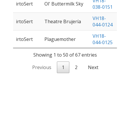
VH18-
irtoSert
Ol' Buttermilk Sky
038-0151
VH18-
irtoSert
Theatre Brujería
044-0124
VH18-
irtoSert
Plaguemother
044-0125
Showing 1 to 50 of 67 entries
Previous
1
2
Next