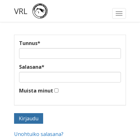
VRL
Toggle
navigati
Tunnus
*
Salasana
*
Muista minut
Unohtuiko salasana?