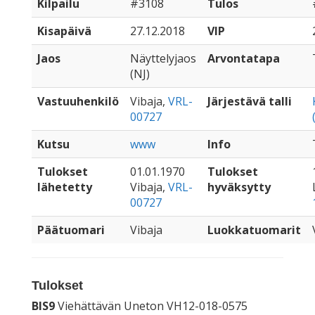
Kilpailu
#3108
Tulos
Kisapäivä
27.12.2018
VIP
Jaos
Näyttelyjaos
Arvontatapa
(NJ)
Vastuuhenkilö
Vibaja,
VRL-
Järjestävä talli
00727
Kutsu
www
Info
Tulokset
01.01.1970
Tulokset
lähetetty
Vibaja,
VRL-
hyväksytty
00727
Päätuomari
Vibaja
Luokkatuomarit
Tulokset
BIS9
Viehättävän Uneton VH12-018-0575