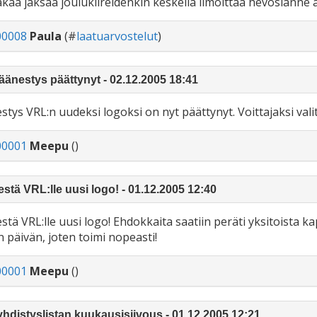
akaa jaksaa joulukiireidenkin keskellä ilmoittaa hevosianne 
00008
Paula
(#
laatuarvostelut
)
änestys päättynyt - 02.12.2005 18:41
stys VRL:n uudeksi logoksi on nyt päättynyt. Voittajaksi val
00001
Meepu
()
stä VRL:lle uusi logo! - 01.12.2005 12:40
stä VRL:lle uusi logo! Ehdokkaita saatiin peräti yksitoista 
 päivän, joten toimi nopeasti!
00001
Meepu
()
hdistyslistan kuukausisiivous - 01.12.2005 12:21