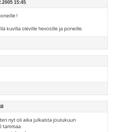
2.2005 15:45
neille !
 kuvilla oleville hevosille ja poneille.
48
ten nyt oli aika julkaista joulukuun
20 tammaa.