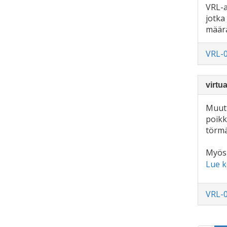
VRL-a
jotka 
määrä
VRL-
virtu
Muutt
poikke
törmä
Myös 
Lue k
VRL-