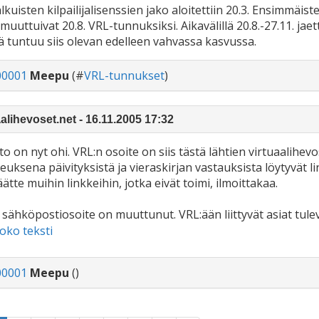
lkuisten kilpailijalisenssien jako aloitettiin 20.3. Ensimmäist
muuttuivat 20.8. VRL-tunnuksiksi. Aikavälillä 20.8.-27.11. jaet
 tuntuu siis olevan edelleen vahvassa kasvussa.
00001
Meepu
(#
VRL-tunnukset
)
aalihevoset.net - 16.11.2005 17:32
o on nyt ohi. VRL:n osoite on siis tästä lähtien virtuaalihevos
uksena päivityksistä ja vieraskirjan vastauksista löytyvät link
ätte muihin linkkeihin, jotka eivät toimi, ilmoittakaa.
sähköpostiosoite on muuttunut. VRL:ään liittyvät asiat tulevat
oko teksti
00001
Meepu
()