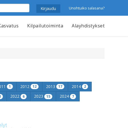
Unohtuiko salasana?
Kasvatus
Kilpailutoiminta
Alayhdistykset
011
2012
2013
2014
1
12
17
2
2022
2023
2024
3
6
15
7
elyt