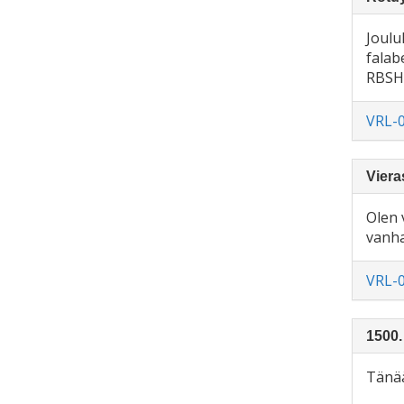
Joulu
falab
RBSH-
VRL-
Viera
Olen 
vanha
VRL-
1500.
Tänää