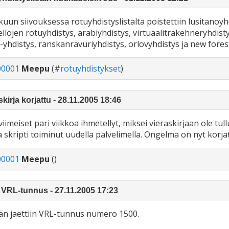
kuun siivouksessa rotuyhdistyslistalta poistettiin lusitanoy
ellojen rotuyhdistys, arabiyhdistys, virtuaalitrakehneryhdist
yhdistys, ranskanravuriyhdistys, orlovyhdistys ja new forest 
00001
Meepu
(#
rotuyhdistykset
)
skirja korjattu - 28.11.2005 18:46
viimeiset pari viikkoa ihmetellyt, miksei vieraskirjaan ole tu
 skripti toiminut uudella palvelimella. Ongelma on nyt korjattu
00001
Meepu
()
 VRL-tunnus - 27.11.2005 17:23
n jaettiin VRL-tunnus numero 1500.