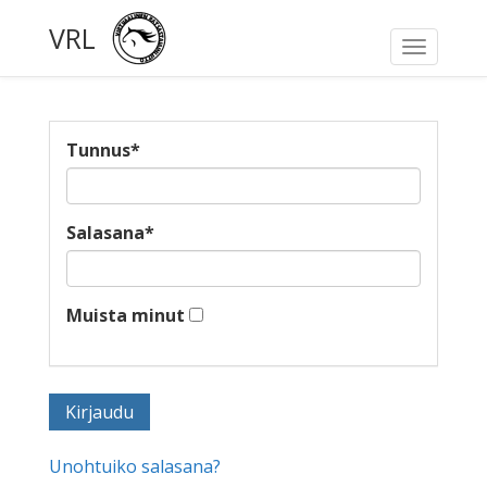
VRL
Toggle
navigati
Tunnus
*
Salasana
*
Muista minut
Unohtuiko salasana?