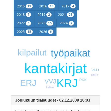
2015
2016
2017
19
10
4
2018
2019
2021
7
2
23
2022
2023
2024
6
15
7
2025
2026
15
6
työpaikat
kilpailut
kantakirjat
VMJ
opisto
KRJ
VVJ
PKK
ERJ
hallitus
Joulukuun tilaisuudet - 02.12.2009 16:03