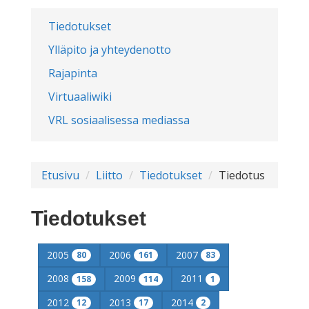
Tiedotukset
Ylläpito ja yhteydenotto
Rajapinta
Virtuaaliwiki
VRL sosiaalisessa mediassa
Etusivu
Liitto
Tiedotukset
Tiedotus
Tiedotukset
2005
2006
2007
80
161
83
2008
2009
2011
158
114
1
2012
2013
2014
12
17
2