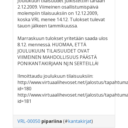
Joulukuun tilaisuudet julkistettiin tänään
2.12.2009. Viimeinen osallistumispäivä
molempiin tilaisuuksiin on 12.12.2009,
koska VRL menee 14.12. Tulokset tulevat
tauon jälkeen tammikuussa.
Marraskuun tulokset yritetään saada ulos
8.12. mennessä. HUOMAA, ETTÄ
JOULUKUUN TILAISUUDET OVAT
VIIMEINEN MAHDOLLISUUS PÄÄSTÄ
PONIKANTAKIRJAAN NJ:N SERTEILLÄ!
Ilmoittaudu joulukuun tilaisuuksiin:
http://www.virtuaalihevoset.net/jalostus/tapahtum
id=180
http://www.virtuaalihevoset.net/jalostus/tapahtum
id=181
VRL-00050
pipariina
(#
kantakirjat
)