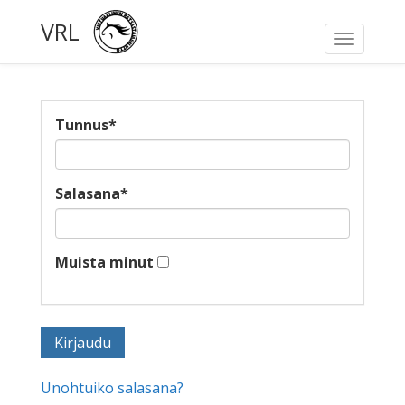
VRL
Toggle
navigati
Tunnus
*
Salasana
*
Muista minut
Unohtuiko salasana?