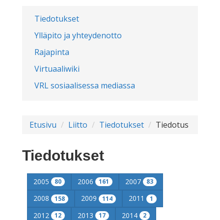
Tiedotukset
Ylläpito ja yhteydenotto
Rajapinta
Virtuaaliwiki
VRL sosiaalisessa mediassa
Etusivu
Liitto
Tiedotukset
Tiedotus
Tiedotukset
2005
2006
2007
80
161
83
2008
2009
2011
158
114
1
2012
2013
2014
12
17
2