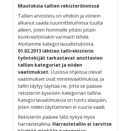
Muutoksia tallien rekisteröinnissä
Tallien arvostelu on vihdoin ja viimein
alkanut saada suunnitteluihinsa tuulta
alleen, joten hommalle pitäisi jotain
konkreettistakin varmasti tehdä.
Aloitamme kategoriauudistuksista.
01.02.2013 lähtien tallirekisterin
työntekijät tarkastavat anottavien
tallien kategoriat ja niiden
vaatimukset.
Uusissa ohjeissa olevat
vaatimukset ovat minimivaatimuksia, ja
tallin täytyy täyttää ne, jotta se pääsee
rekisteriin kyseisen kategorian tallina.
Kategoriavaatimuksia on tuotu alaspäin,
joten niiden täyttäminen ei suuria vaadi.
Rekisteriin pääsee tätä nykyä myös
harrastetallina.
Harrastetallin ei tarvitse
täyttää minkään kategorian