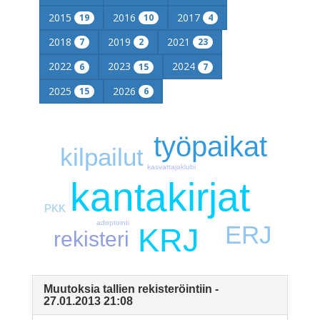
2015
2016
2017
19
10
4
2018
2019
2021
7
2
23
2022
2023
2024
6
15
7
2025
2026
15
6
työpaikat
kilpailut
kasvattajaklubi
kantakirjat
PKK
adoptointi
ERJ
KRJ
rekisteri
Muutoksia tallien rekisteröintiin -
27.01.2013 21:08