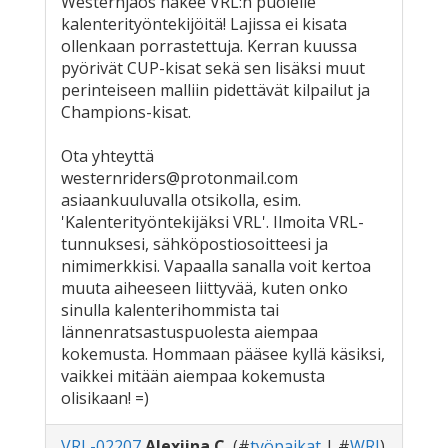
Westernjaos hakee VRL:n puolelle
kalenterityöntekijöitä! Lajissa ei kisata
ollenkaan porrastettuja. Kerran kuussa
pyörivät CUP-kisat sekä sen lisäksi muut
perinteiseen malliin pidettävät kilpailut ja
Champions-kisat.
Ota yhteyttä
westernriders@protonmail.com
asiaankuuluvalla otsikolla, esim.
'Kalenterityöntekijäksi VRL'. Ilmoita VRL-
tunnuksesi, sähköpostiosoitteesi ja
nimimerkkisi. Vapaalla sanalla voit kertoa
muuta aiheeseen liittyvää, kuten onko
sinulla kalenterihommista tai
lännenratsastuspuolesta aiempaa
kokemusta. Hommaan pääsee kyllä käsiksi,
vaikkei mitään aiempaa kokemusta
olisikaan! =)
VRL-02207
Alexiina C.
(#
työpaikat
| #
WRJ
)