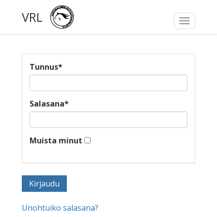
VRL
Toggle
navigati
Tunnus
*
Salasana
*
Muista minut
Unohtuiko salasana?