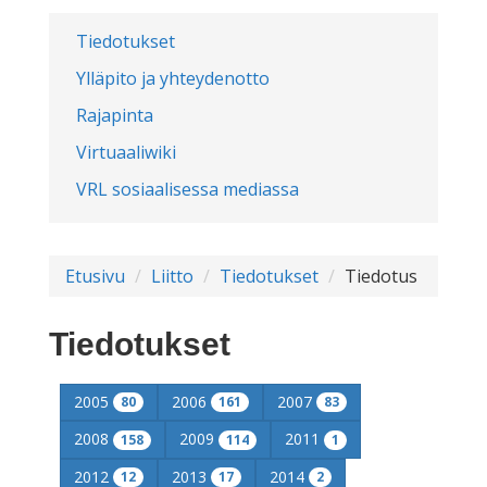
Tiedotukset
Ylläpito ja yhteydenotto
Rajapinta
Virtuaaliwiki
VRL sosiaalisessa mediassa
Etusivu
Liitto
Tiedotukset
Tiedotus
Tiedotukset
2005
2006
2007
80
161
83
2008
2009
2011
158
114
1
2012
2013
2014
12
17
2