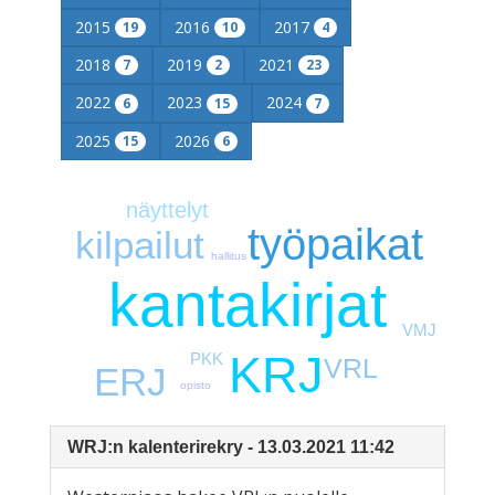
2015
2016
2017
19
10
4
2018
2019
2021
7
2
23
2022
2023
2024
6
15
7
2025
2026
15
6
näyttelyt
työpaikat
kilpailut
hallitus
kantakirjat
VMJ
KRJ
PKK
VRL
ERJ
opisto
WRJ:n kalenterirekry - 13.03.2021 11:42