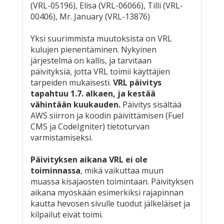
(VRL-05196), Elisa (VRL-06066), Tilli (VRL-
00406), Mr. January (VRL-13876)
Yksi suurimmista muutoksista on VRL
kulujen pienentäminen. Nykyinen
järjestelmä on kallis, ja tarvitaan
päivityksiä, jotta VRL toimii käyttäjien
tarpeiden mukaisesti.
VRL päivitys
tapahtuu 1.7. alkaen, ja kestää
vähintään kuukauden.
Päivitys sisältää
AWS siirron ja koodin päivittämisen (Fuel
CMS ja CodeIgniter) tietoturvan
varmistamiseksi.
Päivityksen aikana VRL ei ole
toiminnassa
, mikä vaikuttaa muun
muassa kisajaosten toimintaan. Päivityksen
aikana myöskään esimerkiksi rajapinnan
kautta hevosen sivulle tuodut jälkeläiset ja
kilpailut eivät toimi.