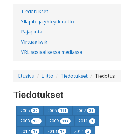
Tiedotukset
Ylläpito ja yhteydenotto
Rajapinta
Virtuaaliwiki
VRL sosiaalisessa mediassa
Etusivu
Liitto
Tiedotukset
Tiedotus
Tiedotukset
2005
2006
2007
80
161
83
2008
2009
2011
158
114
1
2012
2013
2014
12
17
2