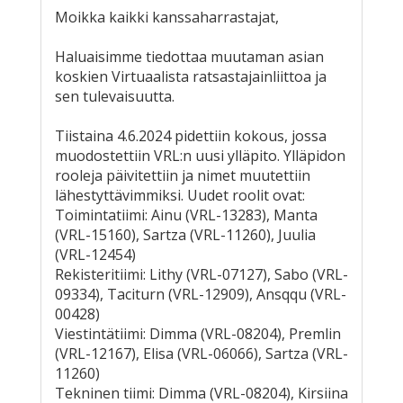
Moikka kaikki kanssaharrastajat,
Haluaisimme tiedottaa muutaman asian
koskien Virtuaalista ratsastajainliittoa ja
sen tulevaisuutta.
Tiistaina 4.6.2024 pidettiin kokous, jossa
muodostettiin VRL:n uusi ylläpito. Ylläpidon
rooleja päivitettiin ja nimet muutettiin
lähestyttävimmiksi. Uudet roolit ovat:
Toimintatiimi: Ainu (VRL-13283), Manta
(VRL-15160), Sartza (VRL-11260), Juulia
(VRL-12454)
Rekisteritiimi: Lithy (VRL-07127), Sabo (VRL-
09334), Taciturn (VRL-12909), Ansqqu (VRL-
00428)
Viestintätiimi: Dimma (VRL-08204), Premlin
(VRL-12167), Elisa (VRL-06066), Sartza (VRL-
11260)
Tekninen tiimi: Dimma (VRL-08204), Kirsiina