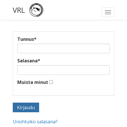
VRL
Toggle
navigati
Tunnus
*
Salasana
*
Muista minut
Unohtuiko salasana?