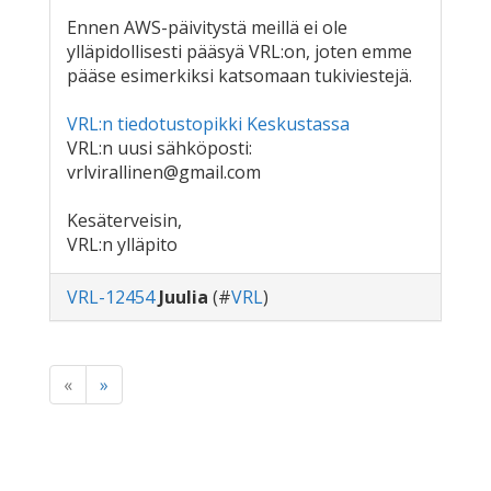
Ennen AWS-päivitystä meillä ei ole
ylläpidollisesti pääsyä VRL:on, joten emme
pääse esimerkiksi katsomaan tukiviestejä.
VRL:n tiedotustopikki Keskustassa
VRL:n uusi sähköposti:
vrlvirallinen@gmail.com
Kesäterveisin,
VRL:n ylläpito
VRL-12454
Juulia
(#
VRL
)
«
»