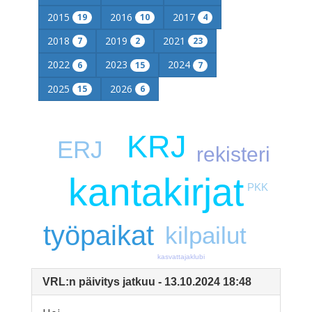
2015
2016
2017
19
10
4
2018
2019
2021
7
2
23
2022
2023
2024
6
15
7
2025
2026
15
6
KRJ
ERJ
rekisteri
kantakirjat
PKK
työpaikat
kilpailut
kasvattajaklubi
VRL:n päivitys jatkuu - 13.10.2024 18:48