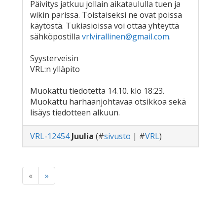
Päivitys jatkuu jollain aikataululla tuen ja
wikin parissa. Toistaiseksi ne ovat poissa
käytöstä. Tukiasioissa voi ottaa yhteyttä
sähköpostilla
vrlvirallinen@gmail.com
.
Syysterveisin
VRL:n ylläpito
Muokattu tiedotetta 14.10. klo 18:23.
Muokattu harhaanjohtavaa otsikkoa sekä
lisäys tiedotteen alkuun.
VRL-12454
Juulia
(#
sivusto
| #
VRL
)
«
»