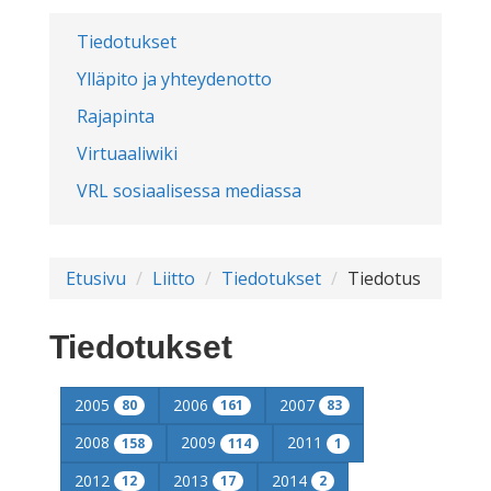
Tiedotukset
Ylläpito ja yhteydenotto
Rajapinta
Virtuaaliwiki
VRL sosiaalisessa mediassa
Etusivu
Liitto
Tiedotukset
Tiedotus
Tiedotukset
2005
2006
2007
80
161
83
2008
2009
2011
158
114
1
2012
2013
2014
12
17
2