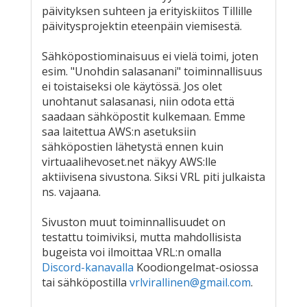
päivityksen suhteen ja erityiskiitos Tillille
päivitysprojektin eteenpäin viemisestä.
Sähköpostiominaisuus ei vielä toimi, joten
esim. "Unohdin salasanani" toiminnallisuus
ei toistaiseksi ole käytössä. Jos olet
unohtanut salasanasi, niin odota että
saadaan sähköpostit kulkemaan. Emme
saa laitettua AWS:n asetuksiin
sähköpostien lähetystä ennen kuin
virtuaalihevoset.net näkyy AWS:lle
aktiivisena sivustona. Siksi VRL piti julkaista
ns. vajaana.
Sivuston muut toiminnallisuudet on
testattu toimiviksi, mutta mahdollisista
bugeista voi ilmoittaa VRL:n omalla
Discord-kanavalla
Koodiongelmat-osiossa
tai sähköpostilla
vrlvirallinen@gmail.com
.