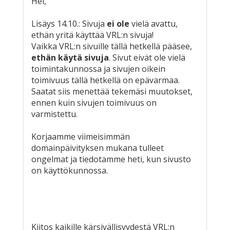
Hei,
Lisäys 14.10.: Sivuja
ei ole
vielä avattu,
ethän yritä käyttää VRL:n sivuja!
Vaikka VRL:n sivuille tällä hetkellä pääsee,
ethän käytä sivuja
. Sivut eivät ole vielä
toimintakunnossa ja sivujen oikein
toimivuus tällä hetkellä on epävarmaa.
Saatat siis menettää tekemäsi muutokset,
ennen kuin sivujen toimivuus on
varmistettu.
Korjaamme viimeisimmän
domainpäivityksen mukana tulleet
ongelmat ja tiedotamme heti, kun sivusto
on käyttökunnossa.
Kiitos kaikille kärsivällisyydestä VRL:n