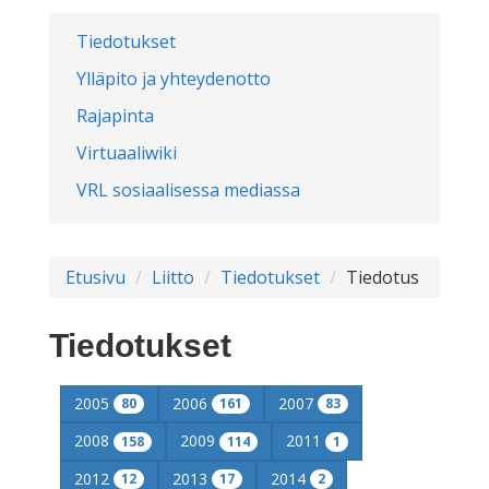
Tiedotukset
Ylläpito ja yhteydenotto
Rajapinta
Virtuaaliwiki
VRL sosiaalisessa mediassa
Etusivu
Liitto
Tiedotukset
Tiedotus
Tiedotukset
2005
2006
2007
80
161
83
2008
2009
2011
158
114
1
2012
2013
2014
12
17
2