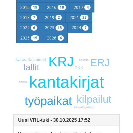
2015
2016
2017
19
10
4
2018
2019
2021
7
2
23
2022
2023
2024
6
15
7
2025
2026
15
6
KRJ
ERJ
kasvattajanimet
hallitus
tallit
PKK
kantakirjat
opisto
kilpailut
työpaikat
kasvattajaklubi
Uusi VRL-tuki - 30.10.2025 17:52