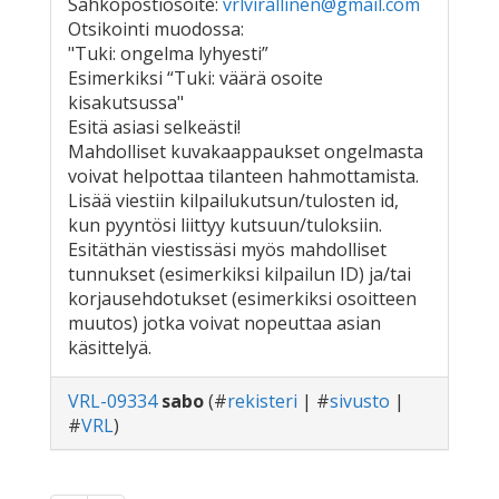
Sähköpostiosoite:
vrlvirallinen@gmail.com
Otsikointi muodossa:
"Tuki: ongelma lyhyesti”
Esimerkiksi “Tuki: väärä osoite
kisakutsussa"
Esitä asiasi selkeästi!
Mahdolliset kuvakaappaukset ongelmasta
voivat helpottaa tilanteen hahmottamista.
Lisää viestiin kilpailukutsun/tulosten id,
kun pyyntösi liittyy kutsuun/tuloksiin.
Esitäthän viestissäsi myös mahdolliset
tunnukset (esimerkiksi kilpailun ID) ja/tai
korjausehdotukset (esimerkiksi osoitteen
muutos) jotka voivat nopeuttaa asian
käsittelyä.
VRL-09334
sabo
(#
rekisteri
| #
sivusto
|
#
VRL
)