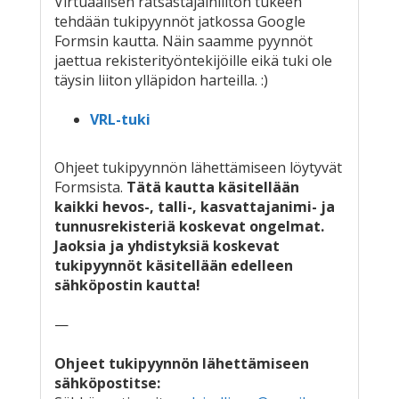
Virtuaalisen ratsastajainliiton tukeen
tehdään tukipyynnöt jatkossa Google
Formsin kautta. Näin saamme pyynnöt
jaettua rekisterityöntekijöille eikä tuki ole
täysin liiton ylläpidon harteilla. :)
VRL-tuki
Ohjeet tukipyynnön lähettämiseen löytyvät
Formsista.
Tätä kautta käsitellään
kaikki hevos-, talli-, kasvattajanimi- ja
tunnusrekisteriä koskevat ongelmat.
Jaoksia ja yhdistyksiä koskevat
tukipyynnöt käsitellään edelleen
sähköpostin kautta!
—
Ohjeet tukipyynnön lähettämiseen
sähköpostitse: