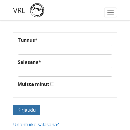
VRL
Toggle
navigati
Tunnus
*
Salasana
*
Muista minut
Unohtuiko salasana?