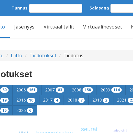
Tunnus
Salasana
tto
Jäsenyys
Virtuaalitallit
Virtuaalihevoset
vu
Liitto
Tiedotukset
Tiedotus
dotukset
5
2006
2007
2008
2009
2
80
161
83
158
114
5
2016
2017
2018
2019
2021
19
10
4
7
2
2
5
2026
15
6
seurat
adoptointi
hevosrekisteri