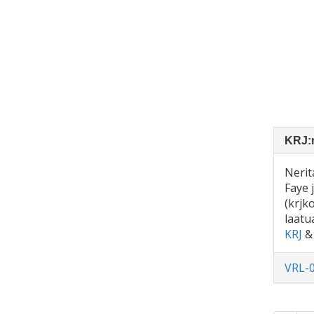
KRJ:n
Nerit
Faye 
(krjk
laatu
KRJ
VRL-