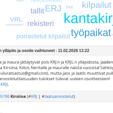
VMJ
kilpailut
ERJ
PKK
tallit
kantakir
VRL
rekisteri
kasvattajaklubi
työpaikat
porrastetut kilpailut
o
 ylläpito ja osoite vaihtuneet - 11.02.2026 13:22
a ja maura jättäytyvät pois KRJ:n ja KRJL:n ylläpidosta, jääde
ja Kirsiina. Kiitos Neritalle ja mauralle näistä vuosista! Sä
ouluratsastus@gmail.com), mutta jaos ja laatis muuttivat pul
arvostelutilaisuuden tulokset tulevat uuteen osoitteeseen!
&
KRJL
05196
Kirsiina
(#
KRJ
| #
laatuarvostelut
)