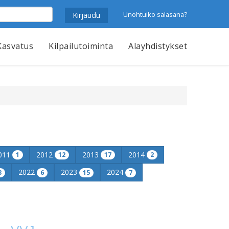
Unohtuiko salasana?
Kasvatus
Kilpailutoiminta
Alayhdistykset
011
2012
2013
2014
1
12
17
2
2022
2023
2024
3
6
15
7