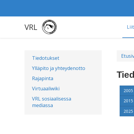
VRL
Lii
Etusi
Tiedotukset
Ylläpito ja yhteydenotto
Tie
Rajapinta
Virtuaaliwiki
200
VRL sosiaalisessa
201
mediassa
202