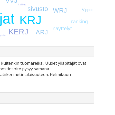
VVJ
hallitus
sivusto
WRJ
Vippos
jat
KRJ
ranking
näyttelyt
KERJ
ARJ
pisto
n kuitenkin tuomareiksi. Uudet ylläpitäjät ovat
hköpostiosoite pysyy samana
latiikeri.netin alaisuuteen. Helmikuun