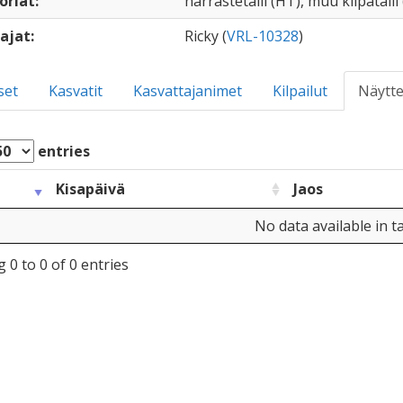
oriat:
harrastetalli (HT), muu kilpatalli
ajat:
Ricky (
VRL-10328
)
set
Kasvatit
Kasvattajanimet
Kilpailut
Näytte
entries
Kisapäivä
Jaos
No data available in t
 0 to 0 of 0 entries