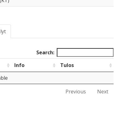
 (KT)
lyt
Search:
Info
Tulos
able
Previous
Next