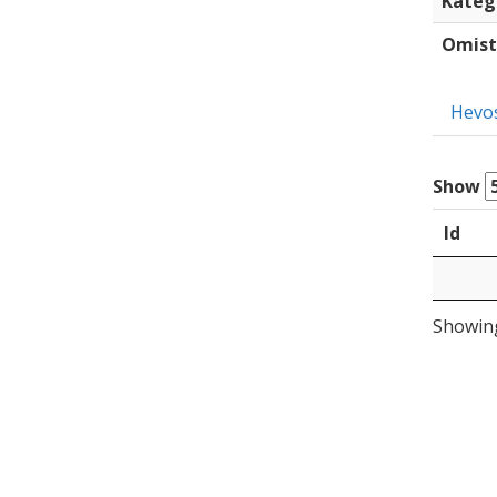
Kateg
Omist
Hevo
Show
Id
Showing