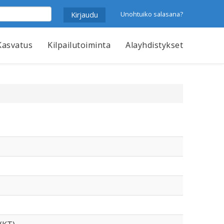
Unohtuiko salasana?
Kasvatus
Kilpailutoiminta
Alayhdistykset