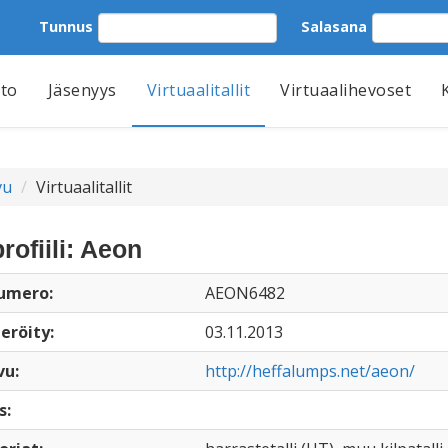
Tunnus
Salasana
tto
Jäsenyys
Virtuaalitallit
Virtuaalihevoset
vu
Virtuaalitallit
profiili: Aeon
numero:
AEON6482
eröity:
03.11.2013
vu:
http://heffalumps.net/aeon/
s: