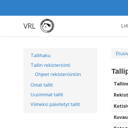
VRL
Lii
Etusi
Tallihaku
Tallin rekisteröinti
Talli
Ohjeet rekisteröintiin
Talli
Omat tallit
Uusimmat tallit
Rekist
Viimeksi päivitetyt tallit
Kotisi
Kuvau