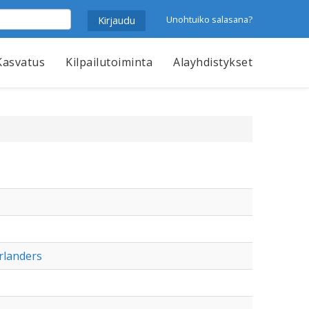
Unohtuiko salasana?
Kasvatus
Kilpailutoiminta
Alayhdistykset
rlanders