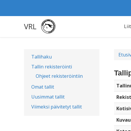
VRL
Lii
Etusi
Tallihaku
Tallin rekisteröinti
Tall
Ohjeet rekisteröintiin
Talli
Omat tallit
Uusimmat tallit
Rekist
Viimeksi päivitetyt tallit
Kotisi
Kuvau