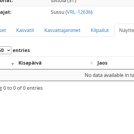
oriat:
siittola (ST)
ajat:
Sussu (
VRL-12636
)
set
Kasvatit
Kasvattajanimet
Kilpailut
Näytte
entries
Kisapäivä
Jaos
No data available in t
 0 to 0 of 0 entries