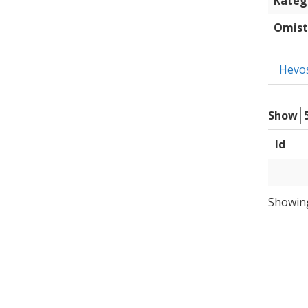
Kateg
Omist
Hevo
Show
Id
Showing