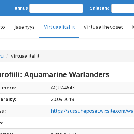
Tunnus
Salasana
tto
Jäsenyys
Virtuaalitallit
Virtuaalihevoset
vu
Virtuaalitallit
iprofiili: Aquamarine Warlanders
numero:
AQUA4643
eröity:
20.09.2018
vu:
https://sussuheposet.wixsite.com/wa
s: