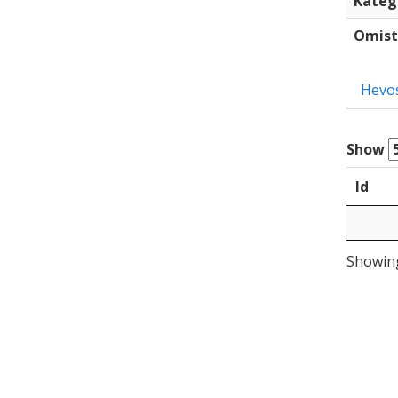
Kateg
Omist
Hevo
Show
Id
Showing