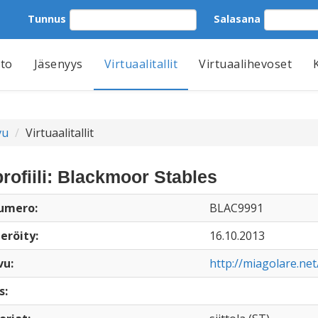
Tunnus
Salasana
tto
Jäsenyys
Virtuaalitallit
Virtuaalihevoset
vu
Virtuaalitallit
profiili: Blackmoor Stables
numero:
BLAC9991
eröity:
16.10.2013
vu:
http://miagolare.net
s: