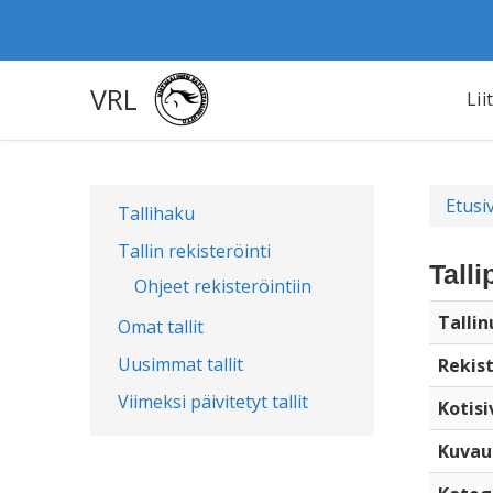
VRL
Lii
Etusi
Tallihaku
Tallin rekisteröinti
Talli
Ohjeet rekisteröintiin
Talli
Omat tallit
Uusimmat tallit
Rekist
Viimeksi päivitetyt tallit
Kotisi
Kuvau