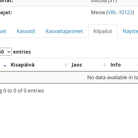
oriat:
siittola (ST)
ajat:
Meow (
VRL-10122
)
set
Kasvatit
Kasvattajanimet
Kilpailut
Näytte
entries
Kisapäivä
Jaos
Info
No data available in t
 0 to 0 of 0 entries