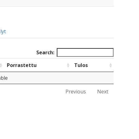
lyt
Search:
Porrastettu
Tulos
able
Previous
Next