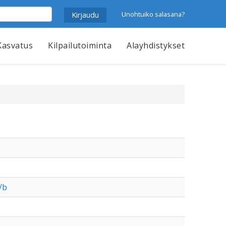
Unohtuiko salasana?
Kasvatus
Kilpailutoiminta
Alayhdistykset
/b