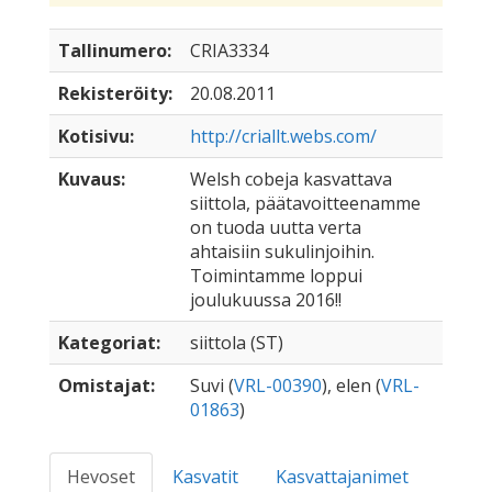
Tallinumero:
CRIA3334
Rekisteröity:
20.08.2011
Kotisivu:
http://criallt.webs.com/
Kuvaus:
Welsh cobeja kasvattava
siittola, päätavoitteenamme
on tuoda uutta verta
ahtaisiin sukulinjoihin.
Toimintamme loppui
joulukuussa 2016!!
Kategoriat:
siittola (ST)
Omistajat:
Suvi (
VRL-00390
), elen (
VRL-
01863
)
Hevoset
Kasvatit
Kasvattajanimet