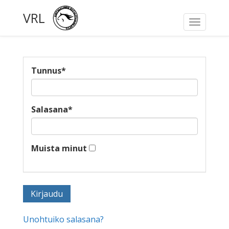
VRL
Toggle
navigati
Tunnus
*
Salasana
*
Muista minut
Unohtuiko salasana?