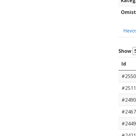
Kateg
Omist
Hevo
Show
Id
#2550
#2511
#2490
#2467
#2449
#2421