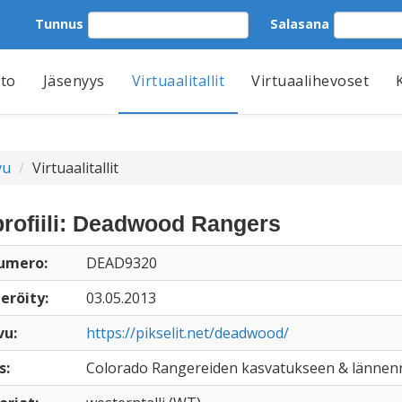
Tunnus
Salasana
tto
Jäsenyys
Virtuaalitallit
Virtuaalihevoset
vu
Virtuaalitallit
iprofiili: Deadwood Rangers
numero:
DEAD9320
eröity:
03.05.2013
vu:
https://pikselit.net/deadwood/
s:
Colorado Rangereiden kasvatukseen & lännenra