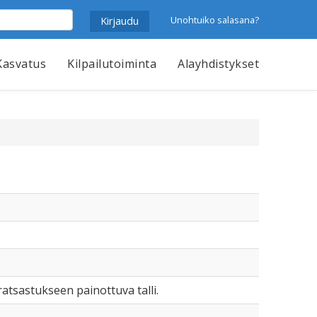
Unohtuiko salasana?
Kasvatus
Kilpailutoiminta
Alayhdistykset
tsastukseen painottuva talli.