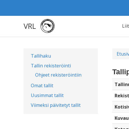
VRL
Lii
Etusi
Tallihaku
Tallin rekisteröinti
Tall
Ohjeet rekisteröintiin
Talli
Omat tallit
Uusimmat tallit
Rekist
Viimeksi päivitetyt tallit
Kotisi
Kuvau