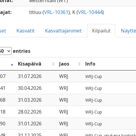
oriat:
westerntalli (WT)
ajat:
titiuu (
VRL-10361
), K (
VRL-10444
)
set
Kasvatit
Kasvattajanimet
Kilpailut
Näytte
entries
Kisapäivä
Jaos
Info
07
31.07.2026
WRJ
WRJ-Cup
41
30.04.2026
WRJ
WRJ-Cup
68
31.03.2026
WRJ
WRJ-Cup
18
28.02.2026
WRJ
WRJ-Cup
90
31.01.2026
WRJ
WRJ-Cup
48
31.12.2025
WRJ
WRJ-Cup, mukana tuotosl