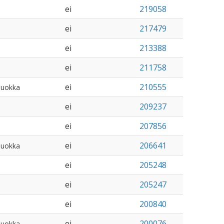
ei
219058
ei
217479
ei
213388
ei
211758
ei
210555
luokka
ei
209237
ei
207856
ei
206641
luokka
ei
205248
ei
205247
ei
200840
ei
200076
luokka