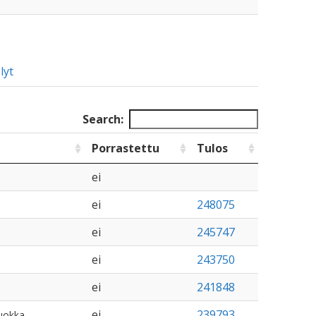
lyt
Search:
Porrastettu
Tulos
ei
ei
248075
ei
245747
ei
243750
ei
241848
ei
239793
uokka