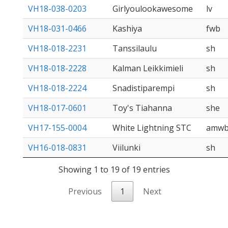
VH18-038-0203
Girlyoulookawesome
lv
VH18-031-0466
Kashiya
fwb
VH18-018-2231
Tanssilaulu
sh
VH18-018-2228
Kalman Leikkimieli
sh
VH18-018-2224
Snadistiparempi
sh
VH18-017-0601
Toy's Tiahanna
she
VH17-155-0004
White Lightning STC
amw
VH16-018-0831
Viilunki
sh
Showing 1 to 19 of 19 entries
Previous
1
Next