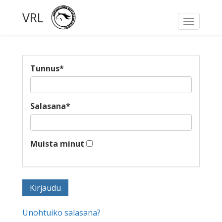
VRL
Toggle
navigati
Tunnus
*
Salasana
*
Muista minut
Unohtuiko salasana?