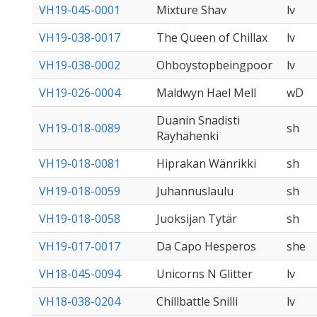
VH19-045-0001
Mixture Shav
lv
VH19-038-0017
The Queen of Chillax
lv
VH19-038-0002
Ohboystopbeingpoor
lv
VH19-026-0004
Maldwyn Hael Mell
wD
Duanin Snadisti
VH19-018-0089
sh
Räyhähenki
VH19-018-0081
Hiprakan Wänrikki
sh
VH19-018-0059
Juhannuslaulu
sh
VH19-018-0058
Juoksijan Tytär
sh
VH19-017-0017
Da Capo Hesperos
she
VH18-045-0094
Unicorns N Glitter
lv
VH18-038-0204
Chillbattle Snilli
lv