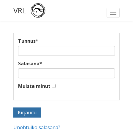
VRL
Toggle
navigati
Tunnus
*
Salasana
*
Muista minut
Unohtuiko salasana?