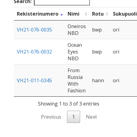
Search:
Rekisterinumero
Nimi
Rotu
Sukupuoli
Oneiros
VH21-076-0035
bwp
ori
NBD
Ocean
VH21-076-0032
Eyes
bwp
ori
NBD
From
Russia
VH21-011-0345
hann
ori
With
Fashion
Showing 1 to 3 of 3 entries
Previous
1
Next