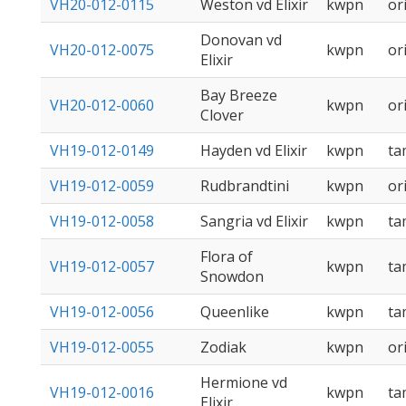
VH20-012-0115
Weston vd Elixir
kwpn
or
Donovan vd
VH20-012-0075
kwpn
or
Elixir
Bay Breeze
VH20-012-0060
kwpn
or
Clover
VH19-012-0149
Hayden vd Elixir
kwpn
t
VH19-012-0059
Rudbrandtini
kwpn
or
VH19-012-0058
Sangria vd Elixir
kwpn
t
Flora of
VH19-012-0057
kwpn
t
Snowdon
VH19-012-0056
Queenlike
kwpn
t
VH19-012-0055
Zodiak
kwpn
or
Hermione vd
VH19-012-0016
kwpn
t
Elixir