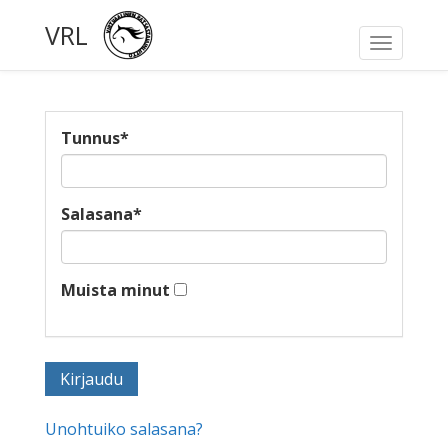
VRL
Toggle
navigati
Tunnus
*
Salasana
*
Muista minut
Unohtuiko salasana?