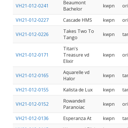
Beaumont
VH21-012-0241
kwpn
or
Bachelor
VH21-012-0227
Cascade HMS
kwpn
or
Takes Two To
VH21-012-0226
kwpn
t
Tango
Titan's
VH21-012-0171
Treasure vd
kwpn
or
Elixir
Aquarelle vd
VH21-012-0165
kwpn
t
Halor
VH21-012-0155
Kalista de Lux
kwpn
t
Rowandell
VH21-012-0152
kwpn
or
Paranoiac
VH21-012-0136
Esperanza At
kwpn
t