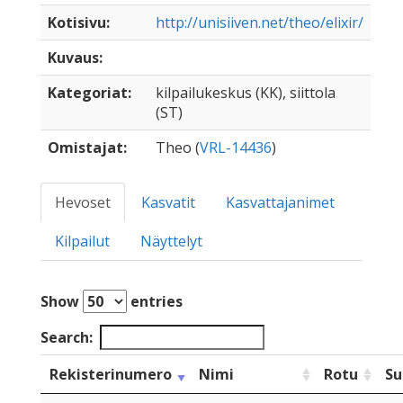
Kotisivu:
http://unisiiven.net/theo/elixir/
Kuvaus:
Kategoriat:
kilpailukeskus (KK), siittola
(ST)
Omistajat:
Theo (
VRL-14436
)
Hevoset
Kasvatit
Kasvattajanimet
Kilpailut
Näyttelyt
Show
entries
Search:
Rekisterinumero
Nimi
Rotu
Su