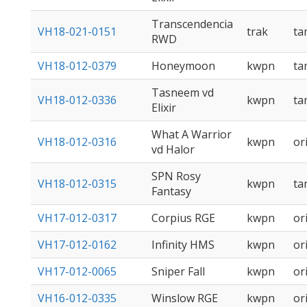
Transcendencia
VH18-021-0151
trak
t
RWD
VH18-012-0379
Honeymoon
kwpn
t
Tasneem vd
VH18-012-0336
kwpn
t
Elixir
What A Warrior
VH18-012-0316
kwpn
or
vd Halor
SPN Rosy
VH18-012-0315
kwpn
t
Fantasy
VH17-012-0317
Corpius RGE
kwpn
or
VH17-012-0162
Infinity HMS
kwpn
or
VH17-012-0065
Sniper Fall
kwpn
or
VH16-012-0335
Winslow RGE
kwpn
or