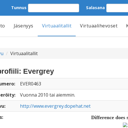
Tunnus
Salasana
tto
Jäsenyys
Virtuaalitallit
Virtuaalihevoset
vu
Virtuaalitallit
profiili: Evergrey
numero:
EVER0463
eröity:
Vuonna 2010 tai aiemmin.
vu:
http://www.evergrey.dopehat.net
s:
Difference does 