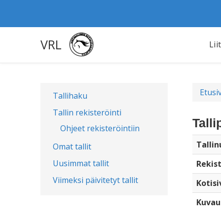
VRL
Lii
Etusi
Tallihaku
Tallin rekisteröinti
Talli
Ohjeet rekisteröintiin
Talli
Omat tallit
Uusimmat tallit
Rekist
Viimeksi päivitetyt tallit
Kotisi
Kuvau