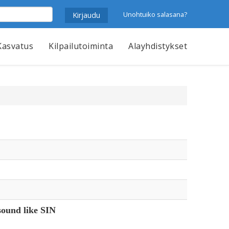
Unohtuiko salasana?
Kasvatus
Kilpailutoiminta
Alayhdistykset
sound like SIN