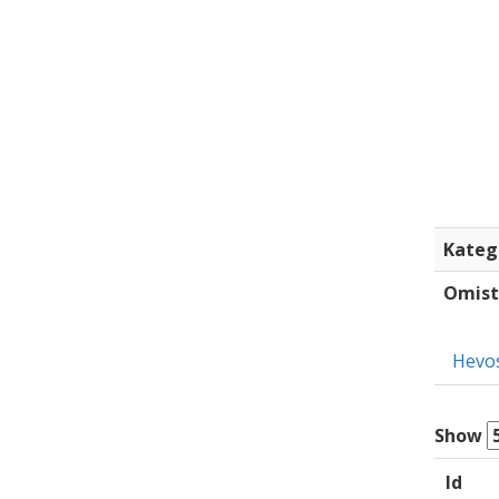
Kateg
Omist
Hevo
Show
Id