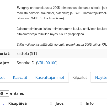
Evergrey on toukokuussa 2005 toimintansa aloittanut siittola- ja k
roduista holstein, trakehner, oldenburg ja FWB - kasvattajaliitteel
ratsuponi, WPB, SH ja friisiläinen).
Jalostustoiminnan lisäksi toimintaamme kuuluu aktiivinen koulurats
pitäjä/omistaja toimiikin myös KRJ:n ylläpitäjänä.
Tallin nelivuotissynttäreitä vietettiin toukokuussa 2009, kiitos KRJ
oriat:
siittola (ST)
ajat:
Sonoko D. (
VRL-00100
)
set
Kasvatit
Kasvattajanimet
Kilpailut
Näytte
entries
Kisapäivä
Jaos
Info