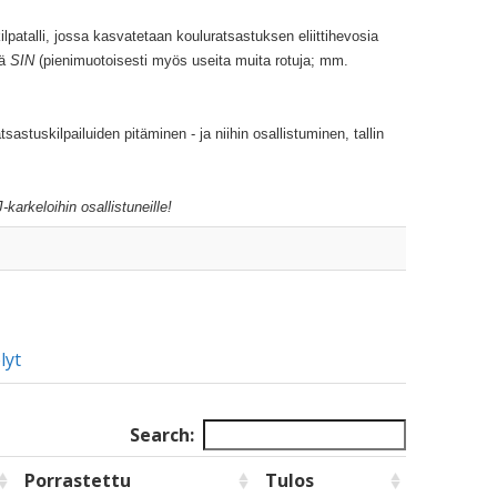
ilpatalli, jossa kasvatetaan kouluratsastuksen eliittihevosia
lä
SIN
(pienimuotoisesti myös useita muita rotuja; mm.
astuskilpailuiden pitäminen - ja niihin osallistuminen, tallin
-karkeloihin osallistuneille!
lyt
Search:
Porrastettu
Tulos