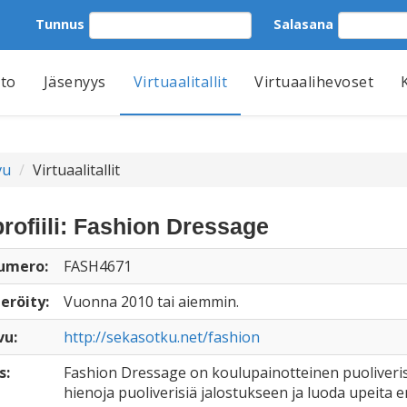
Tunnus
Salasana
tto
Jäsenyys
Virtuaalitallit
Virtuaalihevoset
vu
Virtuaalitallit
profiili: Fashion Dressage
numero:
FASH4671
eröity:
Vuonna 2010 tai aiemmin.
vu:
http://sekasotku.net/fashion
s:
Fashion Dressage on koulupainotteinen puoliveris
hienoja puoliverisiä jalostukseen ja luoda upeita e