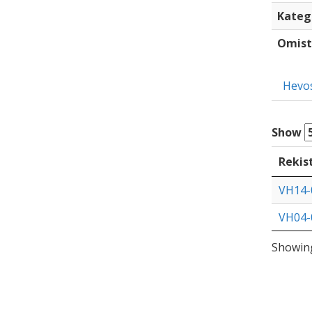
Kateg
Omist
Hevo
Show
Rekis
VH14-
VH04-
Showing