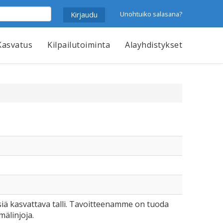
Unohtuiko salasana?
Kasvatus
Kilpailutoiminta
Alayhdistykset
iä kasvattava talli. Tavoitteenamme on tuoda
mälinjoja.