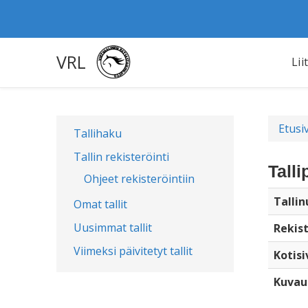
VRL
Lii
Etusi
Tallihaku
Tallin rekisteröinti
Talli
Ohjeet rekisteröintiin
Talli
Omat tallit
Uusimmat tallit
Rekist
Viimeksi päivitetyt tallit
Kotisi
Kuvau