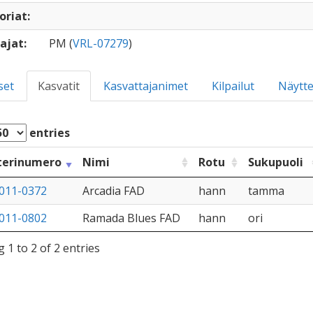
oriat:
ajat:
PM (
VRL-07279
)
set
Kasvatit
Kasvattajanimet
Kilpailut
Näytte
entries
terinumero
Nimi
Rotu
Sukupuoli
011-0372
Arcadia FAD
hann
tamma
011-0802
Ramada Blues FAD
hann
ori
 1 to 2 of 2 entries