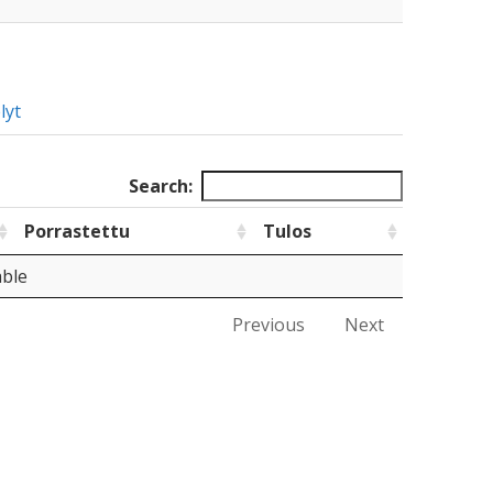
lyt
Search:
Porrastettu
Tulos
able
Previous
Next