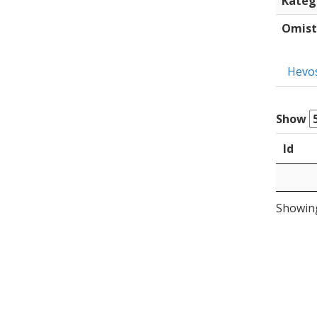
Kateg
Omist
Hevo
Show
Id
Showing