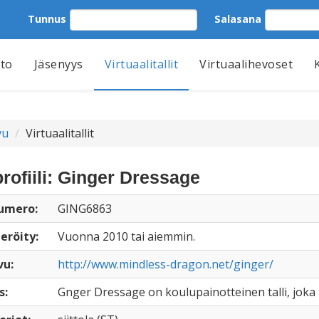
Tunnus
Salasana
tto
Jäsenyys
Virtuaalitallit
Virtuaalihevoset
vu
Virtuaalitallit
profiili: Ginger Dressage
numero:
GING6863
eröity:
Vuonna 2010 tai aiemmin.
vu:
http://www.mindless-dragon.net/ginger/
s:
Gnger Dressage on koulupainotteinen talli, joka 