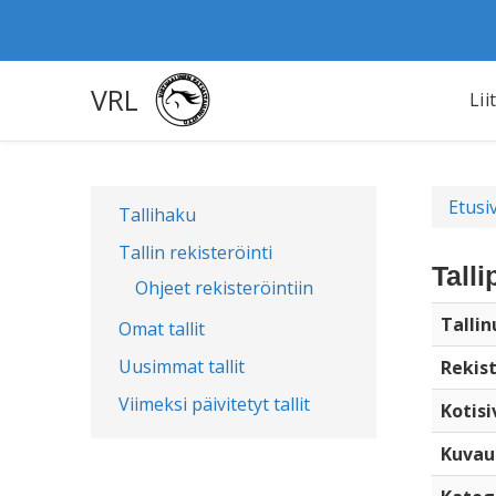
VRL
Lii
Etusi
Tallihaku
Tallin rekisteröinti
Talli
Ohjeet rekisteröintiin
Talli
Omat tallit
Uusimmat tallit
Rekist
Viimeksi päivitetyt tallit
Kotisi
Kuvau