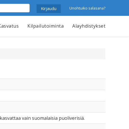
Unohtuiko salasana?
Kasvatus
Kilpailutoiminta
Alayhdistykset
kasvattaa vain suomalaisia puoliverisiä.