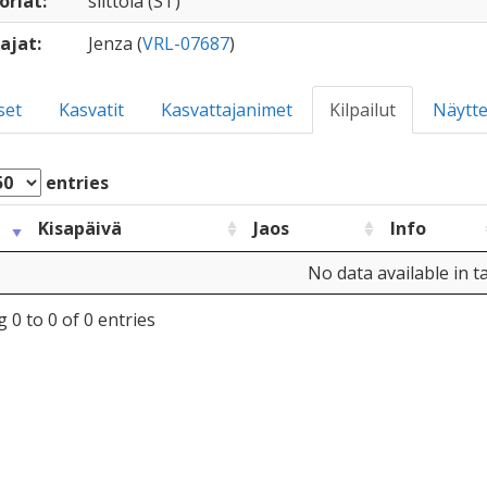
oriat:
siittola (ST)
ajat:
Jenza (
VRL-07687
)
set
Kasvatit
Kasvattajanimet
Kilpailut
Näytte
entries
Kisapäivä
Jaos
Info
No data available in t
 0 to 0 of 0 entries