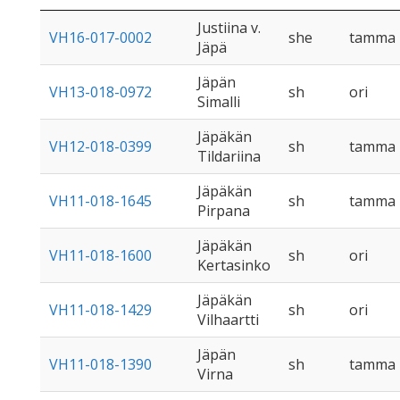
Justiina v.
VH16-017-0002
she
tamma
Jäpä
Jäpän
VH13-018-0972
sh
ori
Simalli
Jäpäkän
VH12-018-0399
sh
tamma
Tildariina
Jäpäkän
VH11-018-1645
sh
tamma
Pirpana
Jäpäkän
VH11-018-1600
sh
ori
Kertasinko
Jäpäkän
VH11-018-1429
sh
ori
Vilhaartti
Jäpän
VH11-018-1390
sh
tamma
Virna