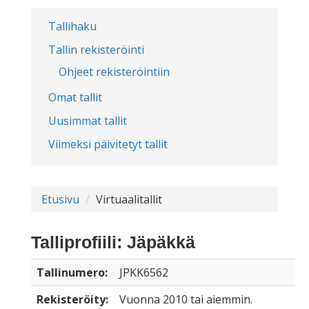
Tallihaku
Tallin rekisteröinti
Ohjeet rekisteröintiin
Omat tallit
Uusimmat tallit
Viimeksi päivitetyt tallit
Etusivu
Virtuaalitallit
Talliprofiili: Jäpäkkä
Tallinumero:
JPKK6562
Rekisteröity:
Vuonna 2010 tai aiemmin.