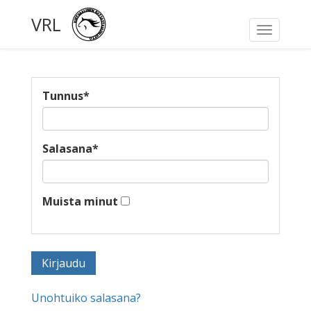
VRL
Toggle
navigati
Tunnus
*
Salasana
*
Muista minut
Unohtuiko salasana?