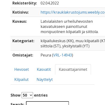
Rekisteröity:
02.04.2022
Kotisivu:
https://krauklakrustojums.weebly.c
Kuvaus:
Latvialaisten urheiluhevosten
kasvatukseen painottunut
monipuolinen kilpatalli ja siittola.
Kategoriat:
kilpailukeskus (KK), muu kilpatalli (KT
siittola (ST), yksityistalli (YT)
Omistajat:
Peura (
VRL-14943
)
Hevoset
Kasvatit
Kasvattajanimet
Kilpailut
Näyttelyt
Show
entries
Search: