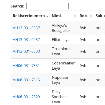
Search:
Rekisterinumero
Nimi
Rotu
Suku
Akileya's
VH13-031-0057
fwb
ori
Rossgeller
VH13-031-0037
Elliot Leya
fwb
ori
Trueblood
VH13-031-0003
fwb
ori
Leya
Codebreaker
VH06-031-7851
fwb
ori
Leya
Napoleon
VH06-031-7815
fwb
ori
Leya
Dirty
VH06-031-2529
Sanchez
fwb
ori
Leya