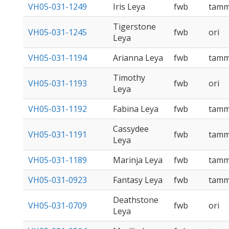
VH05-031-1249
Iris Leya
fwb
tam
Tigerstone
VH05-031-1245
fwb
ori
Leya
VH05-031-1194
Arianna Leya
fwb
tam
Timothy
VH05-031-1193
fwb
ori
Leya
VH05-031-1192
Fabina Leya
fwb
tam
Cassydee
VH05-031-1191
fwb
tam
Leya
VH05-031-1189
Marinja Leya
fwb
tam
VH05-031-0923
Fantasy Leya
fwb
tam
Deathstone
VH05-031-0709
fwb
ori
Leya