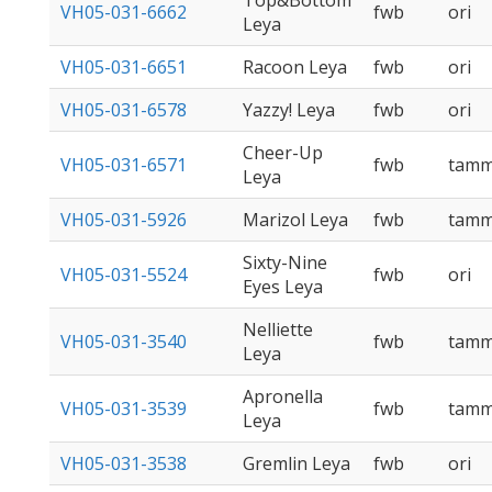
Top&Bottom
VH05-031-6662
fwb
ori
Leya
VH05-031-6651
Racoon Leya
fwb
ori
VH05-031-6578
Yazzy! Leya
fwb
ori
Cheer-Up
VH05-031-6571
fwb
tam
Leya
VH05-031-5926
Marizol Leya
fwb
tam
Sixty-Nine
VH05-031-5524
fwb
ori
Eyes Leya
Nelliette
VH05-031-3540
fwb
tam
Leya
Apronella
VH05-031-3539
fwb
tam
Leya
VH05-031-3538
Gremlin Leya
fwb
ori