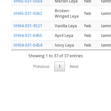
VH05-031-0564
Merilin Leya
fwb
tam
Broken-
VH05-031-0362
fwb
tam
Winged Leya
VH04-031-9521
Vanilla Leya
fwb
tam
VH04-031-6455
April Leya
fwb
tam
VH04-031-6454
Ivory Leya
fwb
tam
Showing 1 to 37 of 37 entries
Previous
1
Next