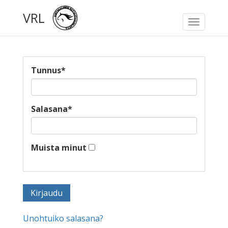
VRL
Toggle
navigati
Tunnus
*
Salasana
*
Muista minut
Unohtuiko salasana?