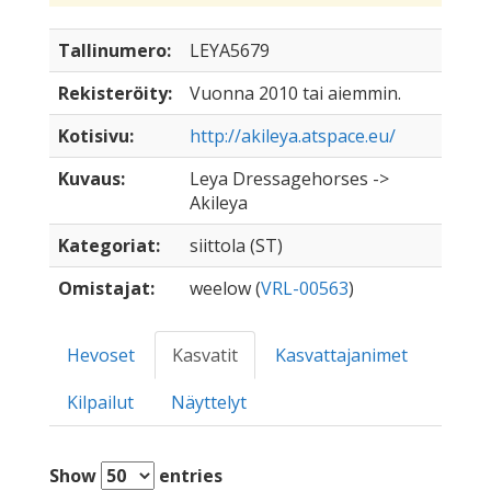
Tallinumero:
LEYA5679
Rekisteröity:
Vuonna 2010 tai aiemmin.
Kotisivu:
http://akileya.atspace.eu/
Kuvaus:
Leya Dressagehorses ->
Akileya
Kategoriat:
siittola (ST)
Omistajat:
weelow (
VRL-00563
)
Hevoset
Kasvatit
Kasvattajanimet
Kilpailut
Näyttelyt
Show
entries