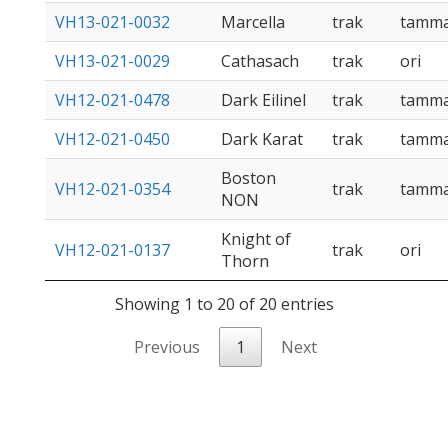
VH13-021-0032
Marcella
trak
tamm
VH13-021-0029
Cathasach
trak
ori
VH12-021-0478
Dark Eilinel
trak
tamm
VH12-021-0450
Dark Karat
trak
tamm
Boston
VH12-021-0354
trak
tamm
NON
Knight of
VH12-021-0137
trak
ori
Thorn
Showing 1 to 20 of 20 entries
Previous
1
Next