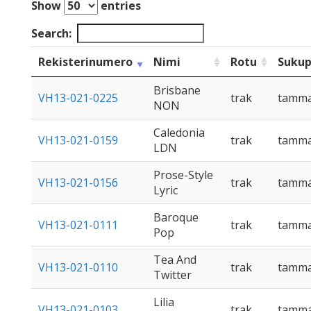
Show
entries
Search:
Rekisterinumero
Nimi
Rotu
Sukup
Brisbane
VH13-021-0225
trak
tamm
NON
Caledonia
VH13-021-0159
trak
tamm
LDN
Prose-Style
VH13-021-0156
trak
tamm
Lyric
Baroque
VH13-021-0111
trak
tamm
Pop
Tea And
VH13-021-0110
trak
tamm
Twitter
Lilia
VH13-021-0103
trak
tamm