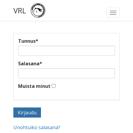
VRL
Toggle
navigati
Tunnus
*
Salasana
*
Muista minut
Unohtuiko salasana?