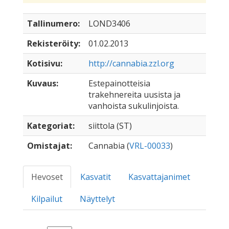
Tallinumero:
LOND3406
Rekisteröity:
01.02.2013
Kotisivu:
http://cannabia.zzl.org
Kuvaus:
Estepainotteisia
trakehnereita uusista ja
vanhoista sukulinjoista.
Kategoriat:
siittola (ST)
Omistajat:
Cannabia (
VRL-00033
)
Hevoset
Kasvatit
Kasvattajanimet
Kilpailut
Näyttelyt