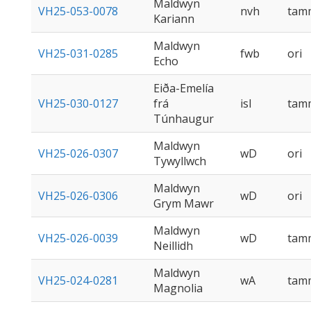
Maldwyn
VH25-053-0078
nvh
tam
Kariann
Maldwyn
VH25-031-0285
fwb
ori
Echo
Eiða-Emelía
VH25-030-0127
frá
isl
tam
Túnhaugur
Maldwyn
VH25-026-0307
wD
ori
Tywyllwch
Maldwyn
VH25-026-0306
wD
ori
Grym Mawr
Maldwyn
VH25-026-0039
wD
tam
Neillidh
Maldwyn
VH25-024-0281
wA
tam
Magnolia