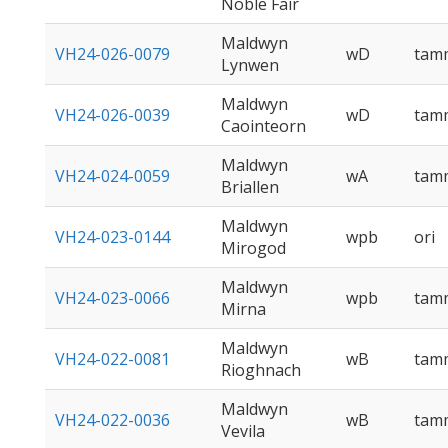
Noble Fair
Maldwyn
VH24-026-0079
wD
tam
Lynwen
Maldwyn
VH24-026-0039
wD
tam
Caointeorn
Maldwyn
VH24-024-0059
wA
tam
Briallen
Maldwyn
VH24-023-0144
wpb
ori
Mirogod
Maldwyn
VH24-023-0066
wpb
tam
Mirna
Maldwyn
VH24-022-0081
wB
tam
Rioghnach
Maldwyn
VH24-022-0036
wB
tam
Vevila