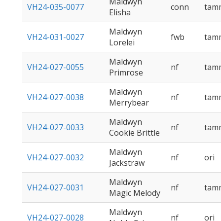
Maldwyn
VH24-035-0077
conn
tam
Elisha
Maldwyn
VH24-031-0027
fwb
tam
Lorelei
Maldwyn
VH24-027-0055
nf
tam
Primrose
Maldwyn
VH24-027-0038
nf
tam
Merrybear
Maldwyn
VH24-027-0033
nf
tam
Cookie Brittle
Maldwyn
VH24-027-0032
nf
ori
Jackstraw
Maldwyn
VH24-027-0031
nf
tam
Magic Melody
Maldwyn
VH24-027-0028
nf
ori