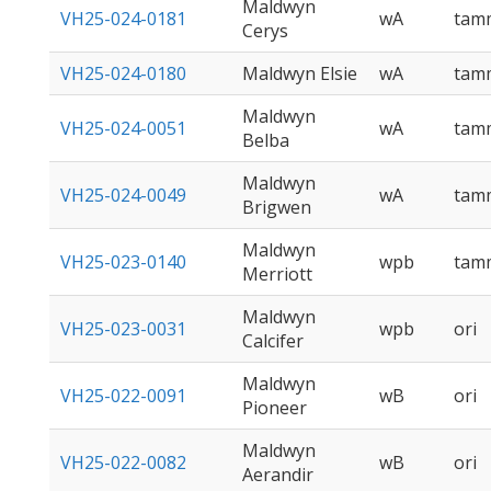
Maldwyn
VH25-024-0181
wA
tam
Cerys
VH25-024-0180
Maldwyn Elsie
wA
tam
Maldwyn
VH25-024-0051
wA
tam
Belba
Maldwyn
VH25-024-0049
wA
tam
Brigwen
Maldwyn
VH25-023-0140
wpb
tam
Merriott
Maldwyn
VH25-023-0031
wpb
ori
Calcifer
Maldwyn
VH25-022-0091
wB
ori
Pioneer
Maldwyn
VH25-022-0082
wB
ori
Aerandir