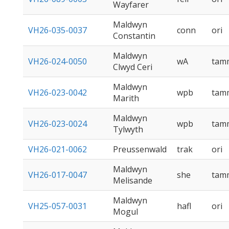
Wayfarer
Maldwyn
VH26-035-0037
conn
ori
Constantin
Maldwyn
VH26-024-0050
wA
tam
Clwyd Ceri
Maldwyn
VH26-023-0042
wpb
tam
Marith
Maldwyn
VH26-023-0024
wpb
tam
Tylwyth
VH26-021-0062
Preussenwald
trak
ori
Maldwyn
VH26-017-0047
she
tam
Melisande
Maldwyn
VH25-057-0031
hafl
ori
Mogul