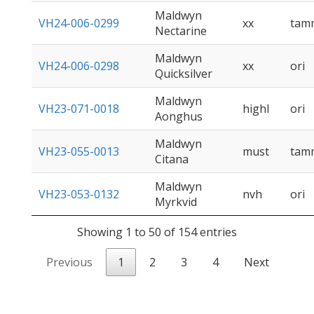
Maldwyn
VH24-006-0299
xx
tam
Nectarine
Maldwyn
VH24-006-0298
xx
ori
Quicksilver
Maldwyn
VH23-071-0018
highl
ori
Aonghus
Maldwyn
VH23-055-0013
must
tam
Citana
Maldwyn
VH23-053-0132
nvh
ori
Myrkvid
Showing 1 to 50 of 154 entries
Previous
1
2
3
4
Next