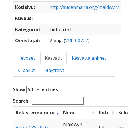
Kotisivu:
http://sudenmarja.org/maldwyn/
Kuvaus:
Kategoriat:
siittola (ST)
Omistajat:
Vibaja (
VRL-00727
)
Hevoset
Kasvatit
Kasvattajanimet
Kilpailut
Näyttelyt
Show
entries
Search:
Rekisterinumero
Nimi
Rotu
Suk
Maldwyn
VH26-089-0003
fell
ori