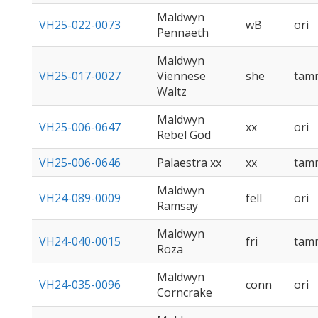
Maldwyn
VH25-022-0073
wB
ori
Pennaeth
Maldwyn
VH25-017-0027
Viennese
she
tam
Waltz
Maldwyn
VH25-006-0647
xx
ori
Rebel God
VH25-006-0646
Palaestra xx
xx
tam
Maldwyn
VH24-089-0009
fell
ori
Ramsay
Maldwyn
VH24-040-0015
fri
tam
Roza
Maldwyn
VH24-035-0096
conn
ori
Corncrake