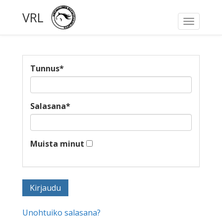
VRL
Toggle
navigati
Tunnus
*
Salasana
*
Muista minut
Unohtuiko salasana?