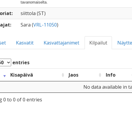
tavanomaiselta.
oriat:
siittola (ST)
ajat:
Sara (
VRL-11050
)
set
Kasvatit
Kasvattajanimet
Kilpailut
Näytte
entries
Kisapäivä
Jaos
Info
No data available in t
 0 to 0 of 0 entries