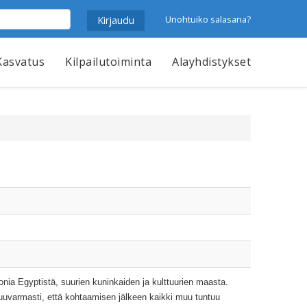
Unohtuiko salasana?
Kasvatus
Kilpailutoiminta
Alayhdistykset
onia Egyptistä, suurien kuninkaiden ja kulttuurien maasta.
uvarmasti, että kohtaamisen jälkeen kaikki muu tuntuu