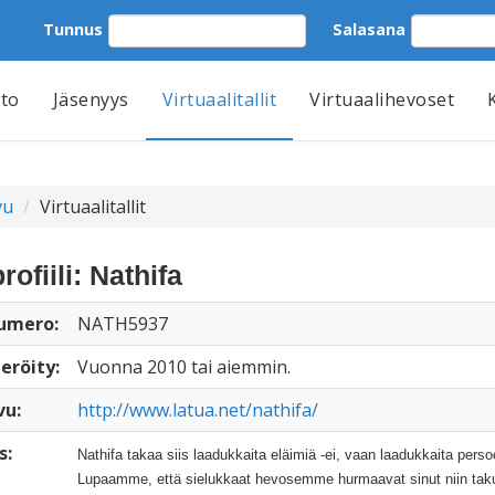
Tunnus
Salasana
tto
Jäsenyys
Virtuaalitallit
Virtuaalihevoset
vu
Virtuaalitallit
profiili: Nathifa
numero:
NATH5937
eröity:
Vuonna 2010 tai aiemmin.
vu:
http://www.latua.net/nathifa/
s:
Nathifa takaa siis laadukkaita eläimiä -ei, vaan laadukkaita perso
Lupaamme, että sielukkaat hevosemme hurmaavat sinut niin taku