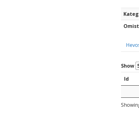
Kateg
Omist
Hevo
Show
Id
Showing