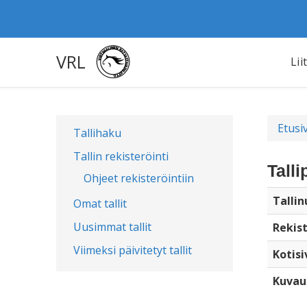
VRL
Lii
Etusi
Tallihaku
Tallin rekisteröinti
Talli
Ohjeet rekisteröintiin
Talli
Omat tallit
Uusimmat tallit
Rekist
Viimeksi päivitetyt tallit
Kotisi
Kuvau