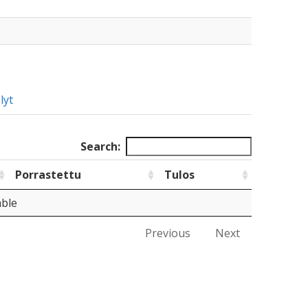
lyt
Search:
Porrastettu
Tulos
able
Previous
Next