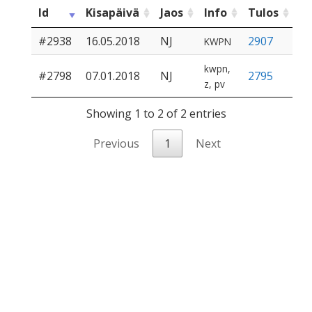
Id
Kisapäivä
Jaos
Info
Tulos
#2938
16.05.2018
NJ
2907
KWPN
kwpn,
#2798
07.01.2018
NJ
2795
z, pv
Showing 1 to 2 of 2 entries
Previous
1
Next