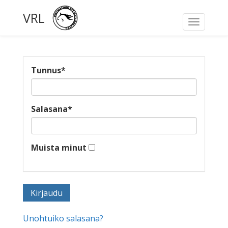
VRL
Toggle
navigati
Tunnus
*
Salasana
*
Muista minut
Unohtuiko salasana?