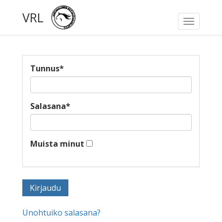
VRL
Toggle
navigati
Tunnus
*
Salasana
*
Muista minut
Unohtuiko salasana?