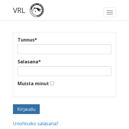
VRL
Toggle
navigati
Tunnus
*
Salasana
*
Muista minut
Unohtuiko salasana?