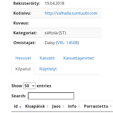
Rekisteröity:
19.04.2018
Kotisivu:
http://valhalla.suntuubi.com
Kuvaus:
Kategoriat:
siittola (ST)
Omistajat:
Daisy (
VRL-14508
)
Hevoset
Kasvatit
Kasvattajanimet
Kilpailut
Näyttelyt
Show
entries
Search:
Id
Kisapäivä
Jaos
Info
Porrastettu