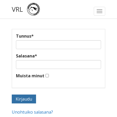
VRL
Toggle
navigati
Tunnus
*
Salasana
*
Muista minut
Unohtuiko salasana?