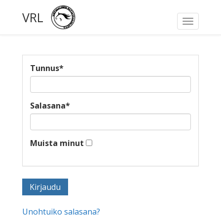
VRL
Toggle
navigati
Tunnus
*
Salasana
*
Muista minut
Unohtuiko salasana?