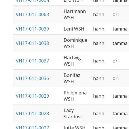
VH17-011-0064
Lilo WSH
hann
tamma
Hartmann
VH17-011-0063
hann
ori
WSH
VH17-011-0039
Leni WSH
hann
tamma
Dominique
VH17-011-0038
hann
tamma
WSH
Hartwig
VH17-011-0037
hann
ori
WSH
Bonifaz
VH17-011-0036
hann
ori
WSH
Philomena
VH17-011-0029
hann
tamma
WSH
Lady
VH17-011-0028
hann
tamma
Stardust
VH17-011-0027
Jutte WSH
hann
tamma