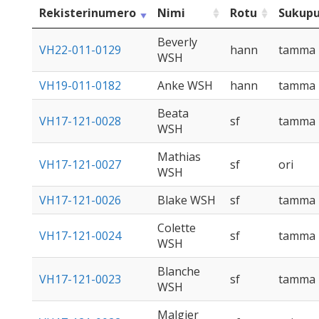
Rekisterinumero
Nimi
Rotu
Sukupu
Beverly
VH22-011-0129
hann
tamma
WSH
VH19-011-0182
Anke WSH
hann
tamma
Beata
VH17-121-0028
sf
tamma
WSH
Mathias
VH17-121-0027
sf
ori
WSH
VH17-121-0026
Blake WSH
sf
tamma
Colette
VH17-121-0024
sf
tamma
WSH
Blanche
VH17-121-0023
sf
tamma
WSH
Malgier