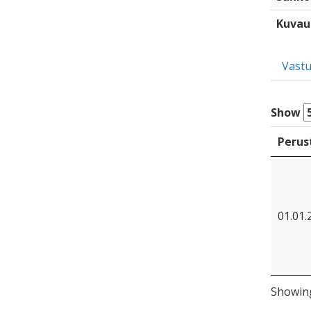
Kuvau
Vastu
Show
Perus
01.01.
Showing