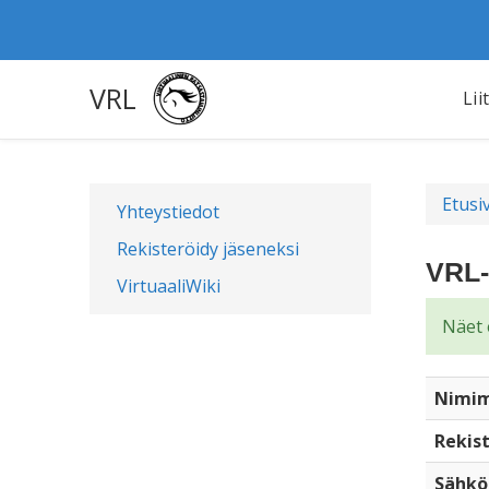
VRL
Lii
Etusi
Yhteystiedot
Rekisteröidy jäseneksi
VRL-
VirtuaaliWiki
Näet 
Nimim
Rekist
Sähkö