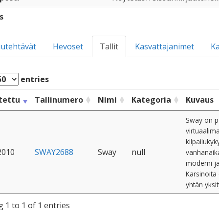
s
utehtävät
Hevoset
Tallit
Kasvattajanimet
Ka
entries
tettu
Tallinumero
Nimi
Kategoria
Kuvaus
Sway on pe
virtuaalim
kilpailukyk
2010
SWAY2688
Sway
null
vanhanaikai
moderni ja
Karsinoita
yhtän yksi
 1 to 1 of 1 entries