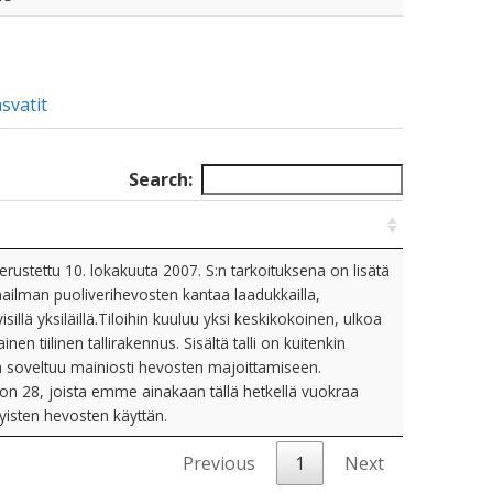
svatit
Search:
rustettu 10. lokakuuta 2007. S:n tarkoituksena on lisätä
aailman puoliverihevosten kantaa laadukkailla,
yisillä yksiläillä.Tiloihin kuuluu yksi keskikokoinen, ulkoa
nen tiilinen tallirakennus. Sisältä talli on kuitenkin
 soveltuu mainiosti hevosten majoittamiseen.
 on 28, joista emme ainakaan tällä hetkellä vuokraa
tyisten hevosten käyttän.
Previous
1
Next