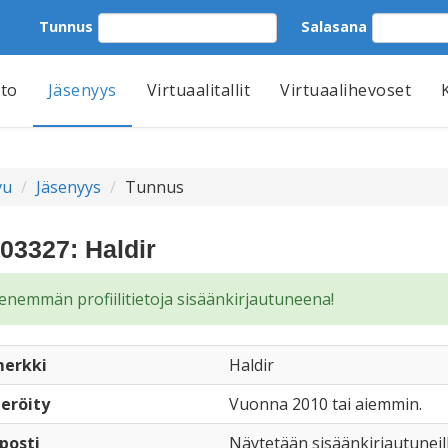
Tunnus
Salasana
tto
Jäsenyys
Virtuaalitallit
Virtuaalihevoset
vu
Jäsenyys
Tunnus
03327: Haldir
enemmän profiilitietoja sisäänkirjautuneena!
erkki
Haldir
eröity
Vuonna 2010 tai aiemmin.
posti
Näytetään sisäänkirjautuneil