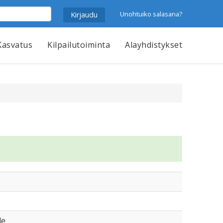
Unohtuiko salasana?
Kasvatus
Kilpailutoiminta
Alayhdistykset
le