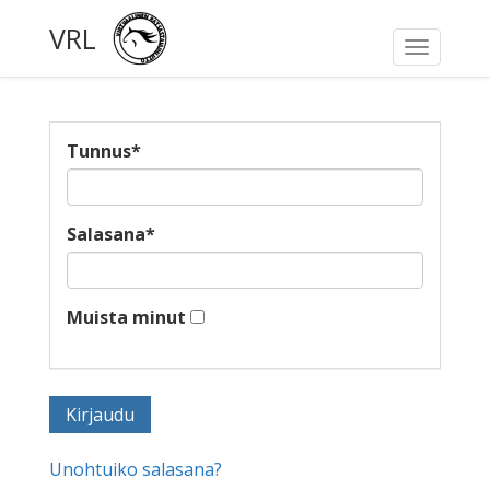
VRL
Toggle
navigati
Tunnus
*
Salasana
*
Muista minut
Unohtuiko salasana?