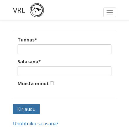
VRL
Toggle
navigati
Tunnus
*
Salasana
*
Muista minut
Unohtuiko salasana?