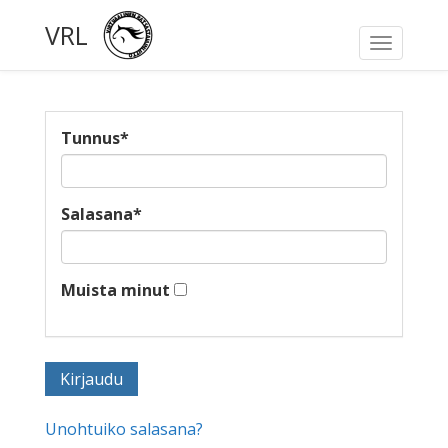
VRL
Toggle
navigati
Tunnus
*
Salasana
*
Muista minut
Unohtuiko salasana?