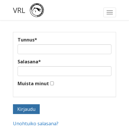
VRL
Toggle
navigati
Tunnus
*
Salasana
*
Muista minut
Unohtuiko salasana?