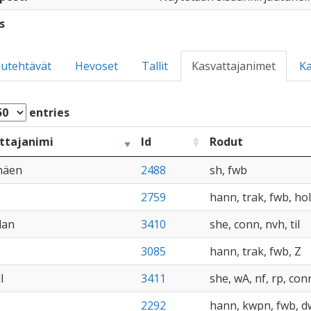
s
utehtävät
Hevoset
Tallit
Kasvattajanimet
Ka
entries
ttajanimi
Id
Rodut
mäen
2488
sh, fwb
2759
hann, trak, fwb, hol
lan
3410
she, conn, nvh, til
3085
hann, trak, fwb, Z
l
3411
she, wA, nf, rp, con
2292
hann, kwpn, fwb, 