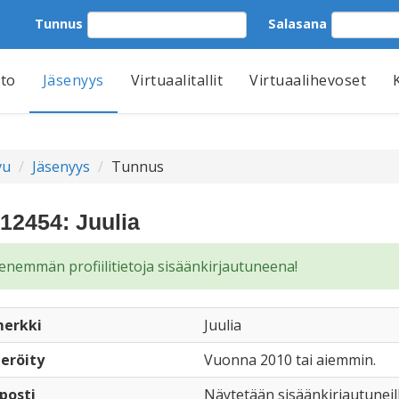
Tunnus
Salasana
tto
Jäsenyys
Virtuaalitallit
Virtuaalihevoset
vu
Jäsenyys
Tunnus
12454: Juulia
enemmän profiilitietoja sisäänkirjautuneena!
erkki
Juulia
eröity
Vuonna 2010 tai aiemmin.
posti
Näytetään sisäänkirjautuneil