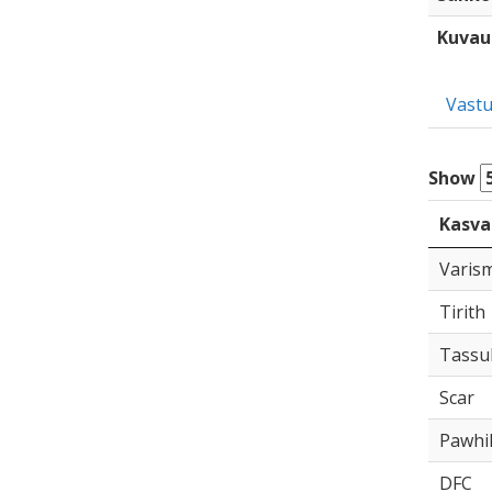
Kuvau
Vastu
Show
Kasva
Varis
Tirith
Tassu
Scar
Pawhil
DFC