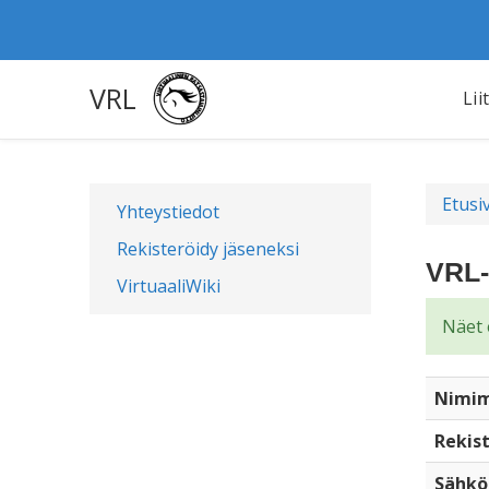
VRL
Lii
Etusi
Yhteystiedot
Rekisteröidy jäseneksi
VRL-
VirtuaaliWiki
Näet 
Nimim
Rekist
Sähkö