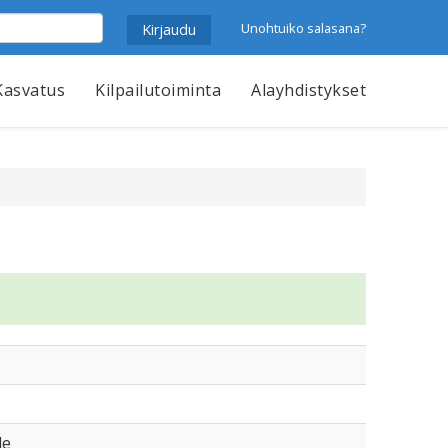
Unohtuiko salasana?
Kasvatus
Kilpailutoiminta
Alayhdistykset
le