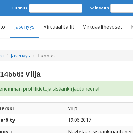
Tunnus
Salasana
tto
Jäsenyys
Virtuaalitallit
Virtuaalihevoset
vu
Jäsenyys
Tunnus
14556: Vilja
enemmän profiilitietoja sisäänkirjautuneena!
erkki
Vilja
eröity
19.06.2017
posti
Näytetään sisäänkirjautuneil