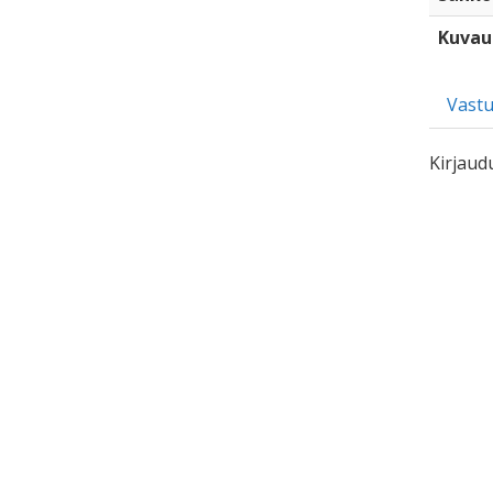
Kuvau
Vastu
Kirjaud