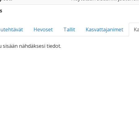
s
utehtävät
Hevoset
Tallit
Kasvattajanimet
Ka
u sisään nähdäksesi tiedot.