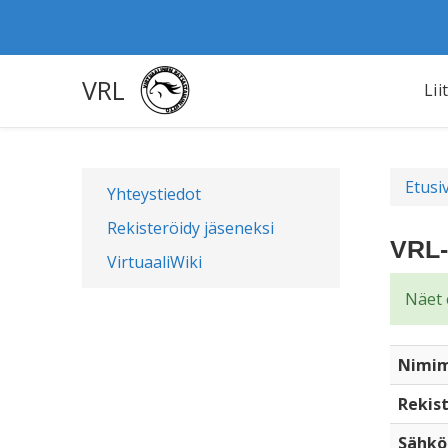
VRL
Lii
Etusi
Yhteystiedot
Rekisteröidy jäseneksi
VRL-
VirtuaaliWiki
Näet 
Nimim
Rekist
Sähkö