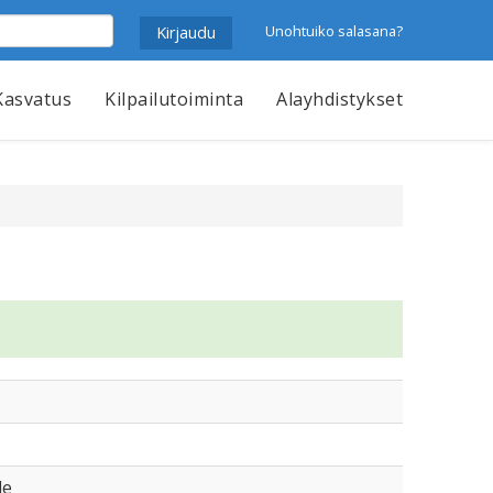
Unohtuiko salasana?
Kasvatus
Kilpailutoiminta
Alayhdistykset
le