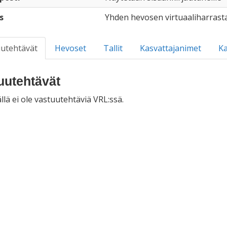
s
Yhden hevosen virtuaaliharrasta
utehtävät
Hevoset
Tallit
Kasvattajanimet
Ka
uutehtävät
llä ei ole vastuutehtäviä VRL:ssä.