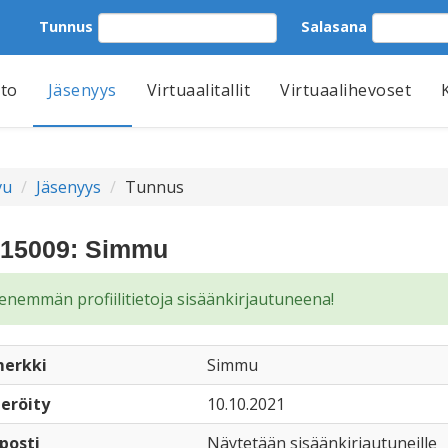
Tunnus
Salasana
tto
Jäsenyys
Virtuaalitallit
Virtuaalihevoset
vu
Jäsenyys
Tunnus
15009: Simmu
enemmän profiilitietoja sisäänkirjautuneena!
erkki
Simmu
eröity
10.10.2021
posti
Näytetään sisäänkirjautuneille