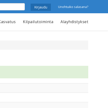
Unohtuiko salasana?
Kasvatus
Kilpailutoiminta
Alayhdistykset