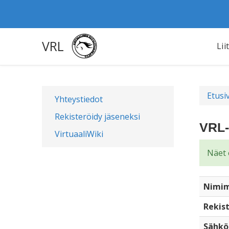
VRL
Lii
Etusi
Yhteystiedot
Rekisteröidy jäseneksi
VRL-
VirtuaaliWiki
Näet 
Nimim
Rekist
Sähkö