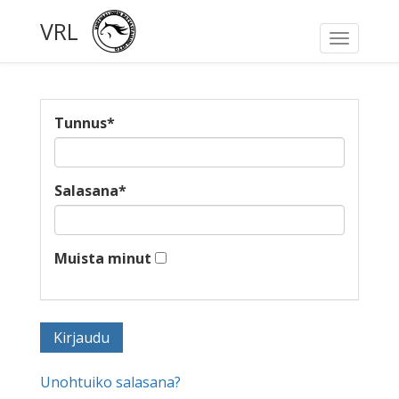
VRL
Toggle
navigati
Tunnus
*
Salasana
*
Muista minut
Unohtuiko salasana?