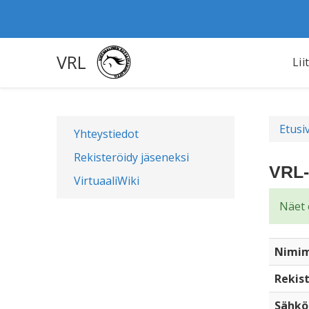
VRL
Lii
Etusi
Yhteystiedot
Rekisteröidy jäseneksi
VRL-
VirtuaaliWiki
Näet 
Nimim
Rekist
Sähkö