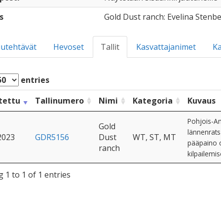
s
Gold Dust ranch: Evelina Stenb
utehtävät
Hevoset
Tallit
Kasvattajanimet
Ka
entries
tettu
Tallinumero
Nimi
Kategoria
Kuvaus
Pohjois-Am
Gold
lännenratsa
2023
GDR5156
Dust
WT, ST, MT
pääpaino 
ranch
kilpailemis
 1 to 1 of 1 entries