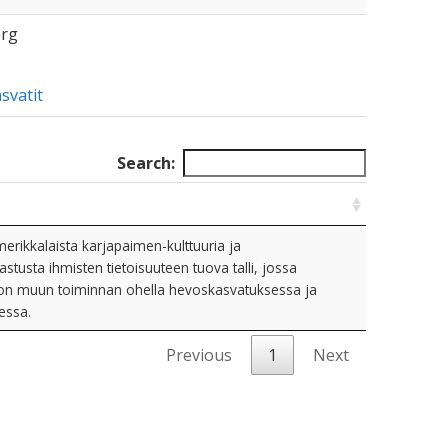
erg
svatit
Search:
erikkalaista karjapaimen-kulttuuria ja
stusta ihmisten tietoisuuteen tuova talli, jossa
on muun toiminnan ohella hevoskasvatuksessa ja
essa.
Previous
1
Next