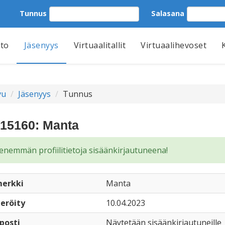
Tunnus
Salasana
tto
Jäsenyys
Virtuaalitallit
Virtuaalihevoset
vu
Jäsenyys
Tunnus
15160: Manta
enemmän profiilitietoja sisäänkirjautuneena!
erkki
Manta
eröity
10.04.2023
posti
Näytetään sisäänkirjautuneille