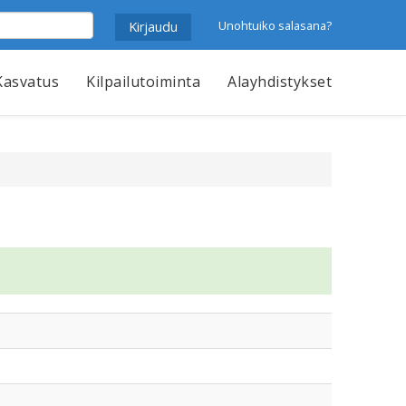
Unohtuiko salasana?
Kasvatus
Kilpailutoiminta
Alayhdistykset