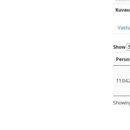
Kuvau
Vastu
Show
Perus
11.04.
Showing