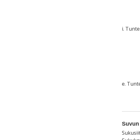
i. Tunt
e. Tun
Suvun 
Sukusii