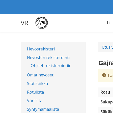
VRL
Lii
Etusi
Hevosrekisteri
Hevosten rekisteröinti
Gajr
Ohjeet rekisteröintiin
Omat hevoset
Täm
Statistiikka
Rotulista
Rotu
Värilista
Sukup
Syntymämaalista
Säkäk