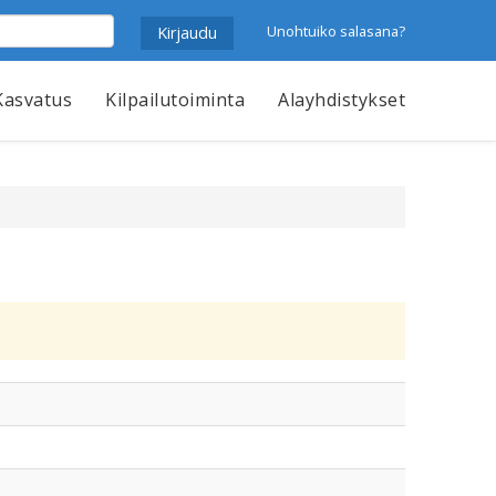
Unohtuiko salasana?
Kasvatus
Kilpailutoiminta
Alayhdistykset