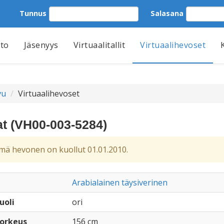
Tunnus
Salasana
tto
Jäsenyys
Virtuaalitallit
Virtuaalihevoset
vu
Virtuaalihevoset
at (VH00-003-5284)
ä hevonen on kuollut 01.01.2010.
Arabialainen täysiverinen
uoli
ori
orkeus
156 cm