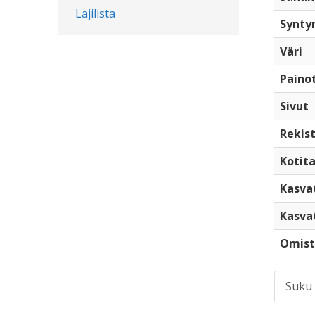
Lajilista
Synty
Väri
Paino
Sivut
Rekist
Kotita
Kasva
Kasva
Omist
Suku