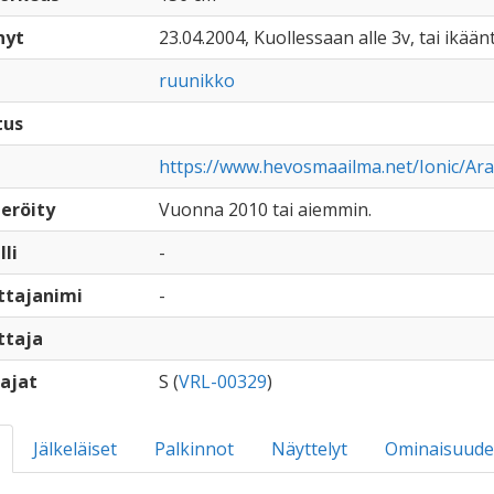
nyt
23.04.2004, Kuollessaan alle 3v, tai ikään
ruunikko
tus
https://www.hevosmaailma.net/Ionic/Arab
eröity
Vuonna 2010 tai aiemmin.
lli
-
ttajanimi
-
ttaja
ajat
S (
VRL-00329
)
Jälkeläiset
Palkinnot
Näyttelyt
Ominaisuude