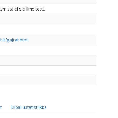
tymistä ei ole ilmoitettu
it/gajrat.html
t
Kilpailustatistiikka