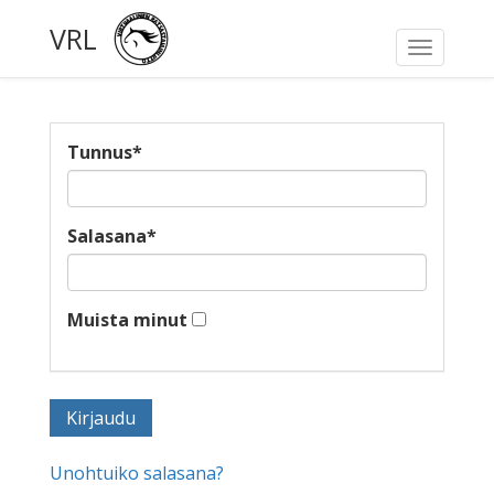
VRL
Toggle
navigati
Tunnus
*
Salasana
*
Muista minut
Unohtuiko salasana?