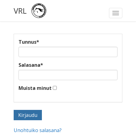
VRL
Toggle
navigati
Tunnus
*
Salasana
*
Muista minut
Unohtuiko salasana?