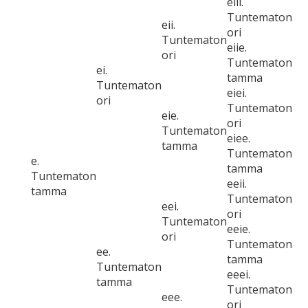
eiii.
Tuntematon
eii.
ori
Tuntematon
eiie.
ori
Tuntematon
ei.
tamma
Tuntematon
eiei.
ori
Tuntematon
eie.
ori
Tuntematon
eiee.
tamma
Tuntematon
e.
tamma
Tuntematon
eeii.
tamma
Tuntematon
eei.
ori
Tuntematon
eeie.
ori
Tuntematon
ee.
tamma
Tuntematon
eeei.
tamma
Tuntematon
eee.
ori