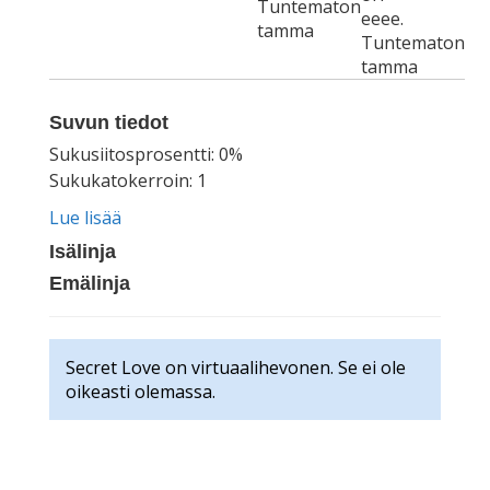
Tuntematon
eeee.
tamma
Tuntematon
tamma
Suvun tiedot
Sukusiitosprosentti: 0%
Sukukatokerroin: 1
Lue lisää
Isälinja
Emälinja
Secret Love on virtuaalihevonen. Se ei ole
oikeasti olemassa.