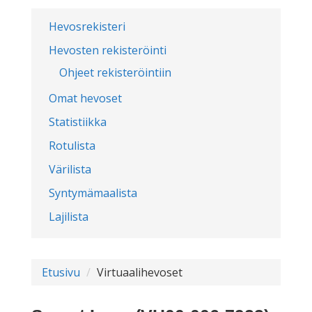
Hevosrekisteri
Hevosten rekisteröinti
Ohjeet rekisteröintiin
Omat hevoset
Statistiikka
Rotulista
Värilista
Syntymämaalista
Lajilista
Etusivu
Virtuaalihevoset