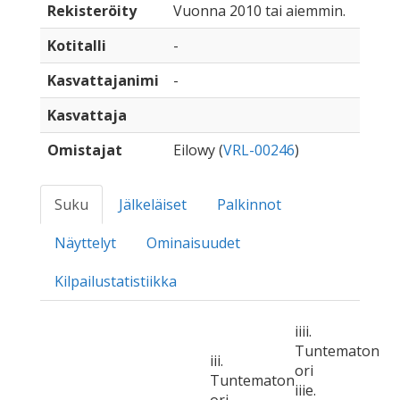
Rekisteröity
Vuonna 2010 tai aiemmin.
Kotitalli
-
Kasvattajanimi
-
Kasvattaja
Omistajat
Eilowy (
VRL-00246
)
Suku
Jälkeläiset
Palkinnot
Näyttelyt
Ominaisuudet
Kilpailustatistiikka
iiii.
Tuntematon
iii.
ori
Tuntematon
iiie.